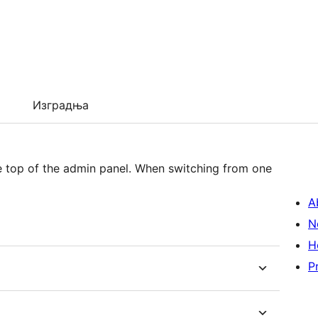
Изградња
e top of the admin panel. When switching from one
A
N
H
P