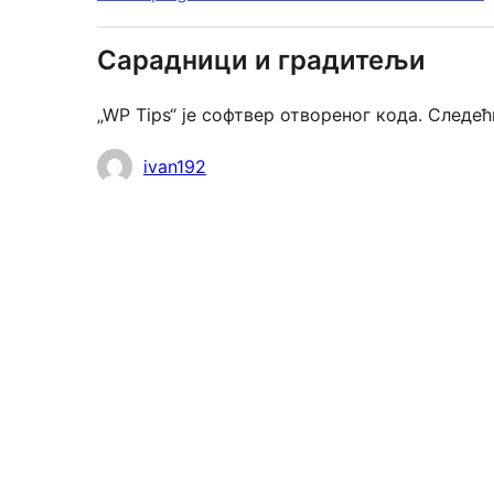
Сарадници и градитељи
„WP Tips“ је софтвер отвореног кода. Следе
Сарадници
ivan192