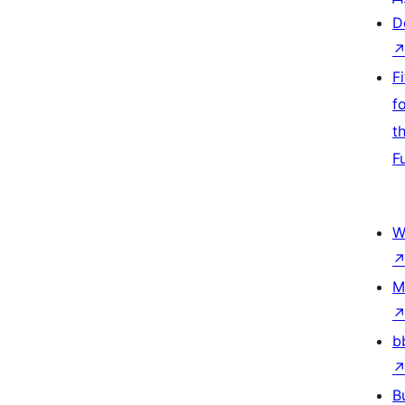
D
F
f
t
F
W
M
b
B