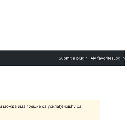
Submit a plugin
My favorites
Log in
и можда има грешке са усклађеношћу са