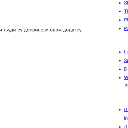
S
T
P
P
ћи људи су допринели овом додатку.
L
S
D
W
G
I
Д