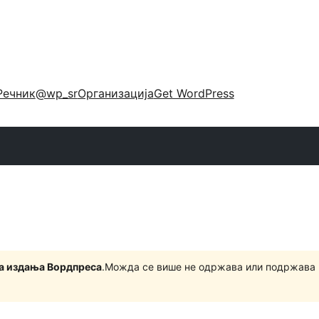
Речник
@wp_sr
Организација
Get WordPress
на издања Вордпреса
.Можда се више не одржава или подржава 