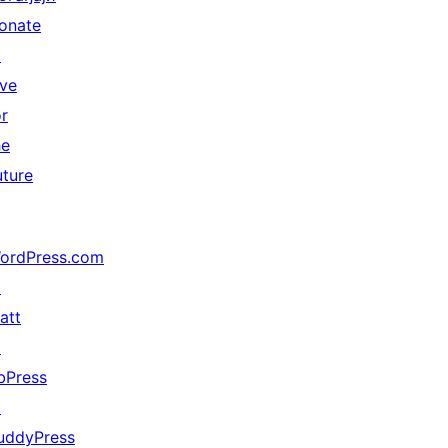
onate
↗
ive
or
he
uture
ordPress.com
↗
att
↗
bPress
↗
uddyPress