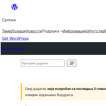
Скочи
на
Српски
садржај
Теме
Додаци
Новости
Подршка
Информације
Упутства
Get WordPress
Plugin Directory
Претражи
додатке
Овај додатак
није испробан са последња 3 глав
новијим издањима Вордреса.