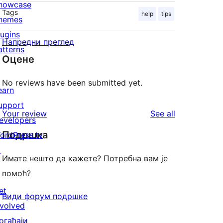
howcase
Tags
help
tips
hemes
lugins
Напредни преглед
atterns
Оцене
No reviews have been submitted yet.
earn
upport
reviews
Your review
See all
evelopers
Подршка
ordPress.tv
↗
Имате нешто да кажете? Потребна вам је
помоћ?
et
Види форум подршке
nvolved
огађаји