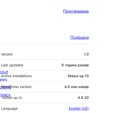
Преузимање
Подршка
Мета
Version
1.0
Last updated
6 година
раније
bout
Active installations
Мање од 10
ews
osting
WordPress version
4.6 или новије
rivacy
Tested up to
4.9.30
Language
English (US)