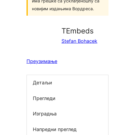
има грешке са усклађеношћу са
новијим издањима Вордреса.
TEmbeds
Stefan Bohacek
Преузимање
Детаљи
Прегледи
Изградња
Напредни преглед