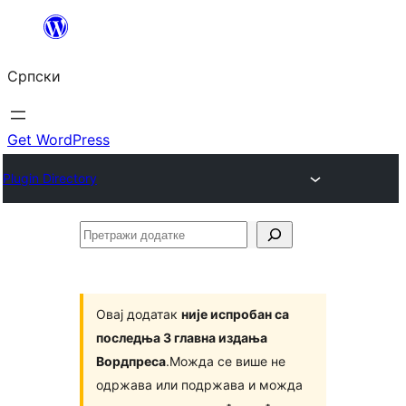
Скочи
на
Српски
садржај
Get WordPress
Plugin Directory
Претражи
додатке
Овај додатак
није испробан са
последња 3 главна издања
Вордпреса
.Можда се више не
одржава или подржава и можда