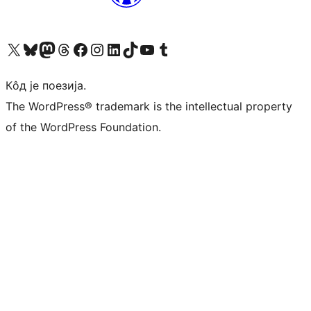
Visit our X (formerly Twitter) account
Посетите наш Bluesky налог
Visit our Mastodon account
Посетите наш налог на Threads-у
Visit our Facebook page
Посетите наш Инстаграм налог
Visit our LinkedIn account
Посетите наш TikTok налог
Visit our YouTube channel
Посетите наш Tumblr налог
Кôд је поезија.
The WordPress® trademark is the intellectual property
of the WordPress Foundation.