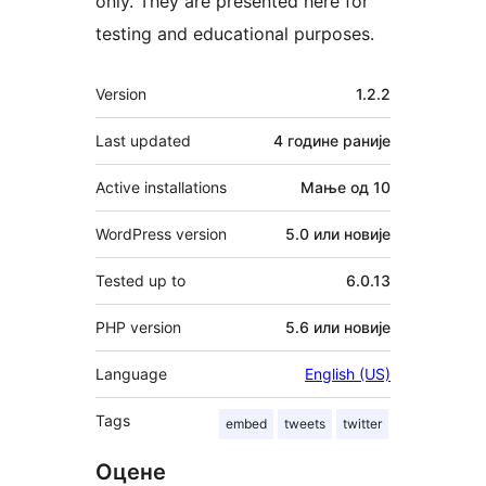
only. They are presented here for
testing and educational purposes.
Мета
Version
1.2.2
Last updated
4 године
раније
Active installations
Мање од 10
WordPress version
5.0 или новије
Tested up to
6.0.13
PHP version
5.6 или новије
Language
English (US)
Tags
embed
tweets
twitter
Оцене