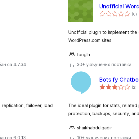
Unofficial Wo
у
(0
)
о
Unofficial plugin to implement th
WordPress.com sites.
fonglh
ан са 4.7.34
30+ укључених поставки
Botsify Chatbo
у
(2
)
о
eplication, failover, load
The ideal plugin for stats, related
protection, backups, security, an
shaikhabdulqadir
ан са 6.0.13
10+ укључених поставки