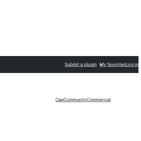
Submit a plugin
My favorites
Log in
Сви
Community
Commercial