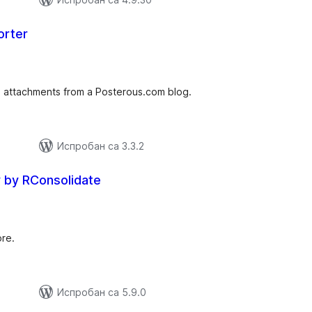
orter
купних
цена
d attachments from a Posterous.com blog.
Испробан са 3.3.2
by RConsolidate
упних
цена
re.
Испробан са 5.9.0