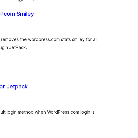
WPcom Smiley
купних
цена
removes the wordpress.com stats smiley for all
lugin JetPack.
or Jetpack
купних
цена
ult login method when WordPress.com login is