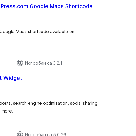
rdPress.com Google Maps Shortcode
купних
цена
e Google Maps shortcode available on
Испробан са 3.2.1
t Widget
купних
цена
 posts, search engine optimization, social sharing,
d more.
Испробан са 5.0.26