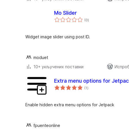
Mo Slider
укупних
(0
)
оцена
Widget image slider using post ID.
moduet
10+ укључених поставки
Испроб
Extra menu options for Jetpa
укупних
(1
)
оцена
Enable hidden extra menu options for Jetpack
fpuenteonline