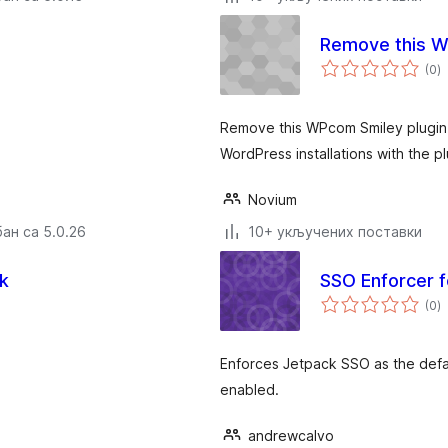
Remove this 
у
(0
)
о
Remove this WPcom Smiley plugin 
WordPress installations with the p
Novium
ан са 5.0.26
10+ укључених поставки
ck
SSO Enforcer f
у
(0
)
о
Enforces Jetpack SSO as the defa
enabled.
andrewcalvo