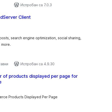
Испробан са 7.0.3
dServer Client
упних
цена
 posts, search engine optimization, social sharing,
d more.
тавки
Испробан са 4.9.30
 of products displayed per page for
e
купних
цена
rce Products Displayed Per Page