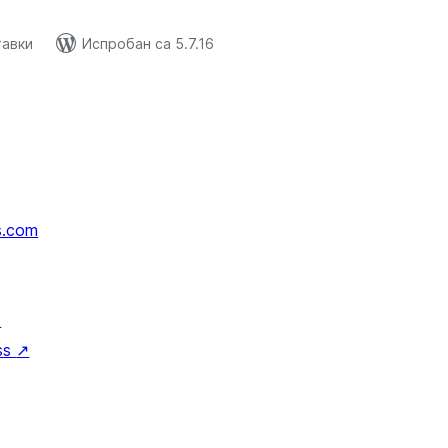
тавки
Испробан са 5.7.16
s.com
↗
ss
↗