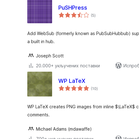
PuSHPress
укупних
(5
)
оцена
Add WebSub (formerly known as PubSubHubbub) suppo
a built in hub.
Joseph Scott
20.000+ укључених поставки
Испроб
WP LaTeX
укупних
(10
)
оцена
WP LaTeX creates PNG images from inline $\LaTeX$ c
comments.
Michael Adams (mdawaffe)
700+ укључених поставки
Испроб