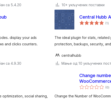
ан са 5.4.20
10+ укључених поставки
oub
Central Hubb A
ук
(1
)
о
des. display your ads
The ideal plugin for stats, related
ws and clicks counters.
protection, backups, security, an
centralhubb
ан са 4.9.30
Мање од 10 укључених пос
Change number
WooCommerc
у
(0
)
о
e optimization, social sharing,
Change the Number of WooComme