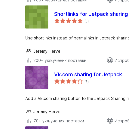
Shortlinks for Jetpack sharing
укупних
(5
)
оцена
Use shortlinks instead of permalinks in Jetpack sharin
Jeremy Herve
200+ укључених поставки
Испроб
Vk.com sharing for Jetpack
укупних
(7
)
оцена
Add a Vk.com sharing button to the Jetpack Sharing 
Jeremy Herve
70+ укључених поставки
Испроб