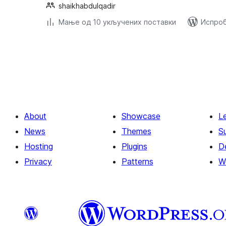
shaikhabdulqadir
Мање од 10 укључених поставки
Испроб
Пагинација
чланака
About
Showcase
L
News
Themes
S
Hosting
Plugins
D
Privacy
Patterns
W