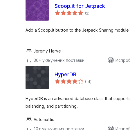
Scoop.it for Jetpack
укупних
(2
)
оцена
Add a Scoop.it button to the Jetpack Sharing module
Jeremy Herve
30+ укључених поставки
Испроб
HyperDB
укупних
(14
)
оцена
HyperDB is an advanced database class that supports r
balancing, and partitioning.
Automattic
10+ укључених поставки
Испроб