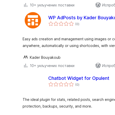
10+ укључених поставки
Испроб
WP AdPosts by Kader Bouyak
укупних
(0
)
оцена
Easy ads creation and management using images or co
anywhere, automatically or using shortcodes, with vie
Kader Bouyakoub
10+ укључених поставки
Испроб
Chatbot Widget for Opulent
укупних
(0
)
оцена
The ideal plugin for stats, related posts, search engin
protection, backups, security, and more.