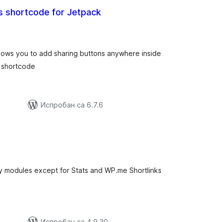
s shortcode for Jetpack
купних
оцена
llows you to add sharing buttons anywhere inside
] shortcode
Испробан са 6.7.6
купних
оцена
y modules except for Stats and WP.me Shortlinks
Испробан са 4.9.30