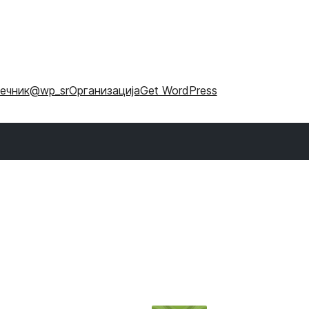
ечник
@wp_sr
Организација
Get WordPress