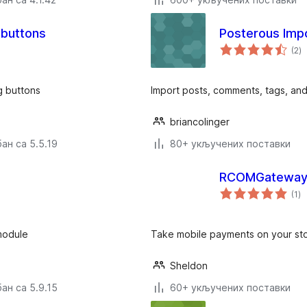
 buttons
Posterous Imp
у
(2
)
о
g buttons
Import posts, comments, tags, an
briancolinger
ан са 5.5.19
80+ укључених поставки
RCOMGateway 
ук
(1
)
о
module
Take mobile payments on your sto
Sheldon
ан са 5.9.15
60+ укључених поставки