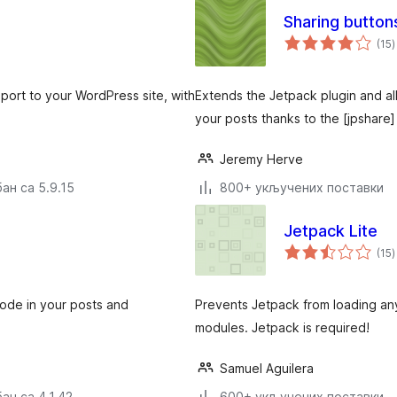
Sharing button
у
(15
)
rt to your WordPress site, with
Extends the Jetpack plugin and a
your posts thanks to the [jpshare
Jeremy Herve
ан са 5.9.15
800+ укључених поставки
Jetpack Lite
у
(15
)
ode in your posts and
Prevents Jetpack from loading an
modules. Jetpack is required!
Samuel Aguilera
ан са 4.1.42
600+ укључених поставки