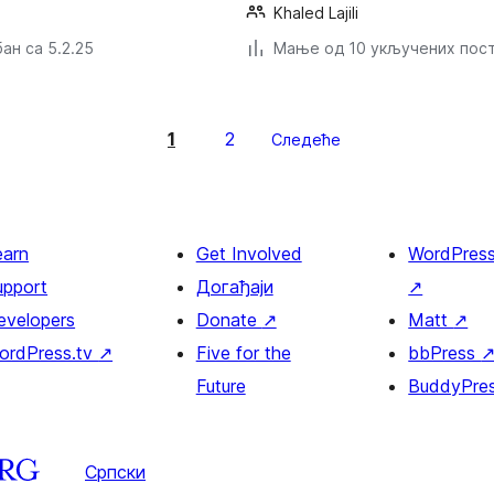
Khaled Lajili
ан са 5.2.25
Мање од 10 укључених пос
1
2
Следеће
earn
Get Involved
WordPres
upport
Догађаји
↗
evelopers
Donate
↗
Matt
↗
ordPress.tv
↗
Five for the
bbPress
Future
BuddyPre
Српски