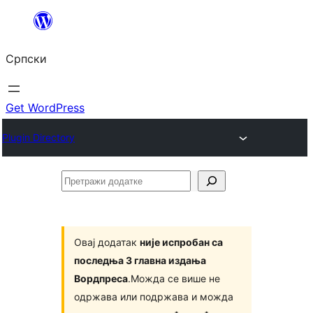
Скочи
на
Српски
садржај
Get WordPress
Plugin Directory
Претражи
додатке
Овај додатак
није испробан са
последња 3 главна издања
Вордпреса
.Можда се више не
одржава или подржава и можда