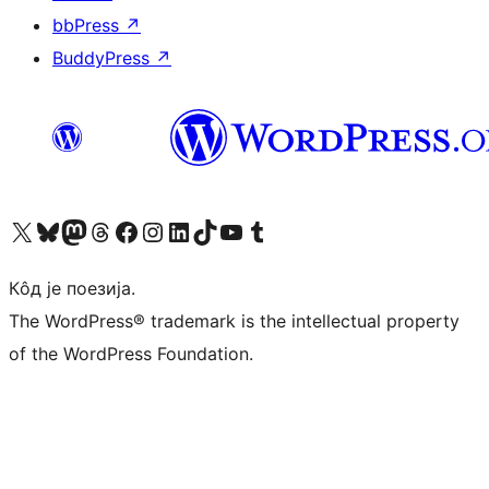
bbPress
↗
BuddyPress
↗
Visit our X (formerly Twitter) account
Посетите наш Bluesky налог
Visit our Mastodon account
Посетите наш налог на Threads-у
Visit our Facebook page
Посетите наш Инстаграм налог
Visit our LinkedIn account
Посетите наш TikTok налог
Visit our YouTube channel
Посетите наш Tumblr налог
Кôд је поезија.
The WordPress® trademark is the intellectual property
of the WordPress Foundation.