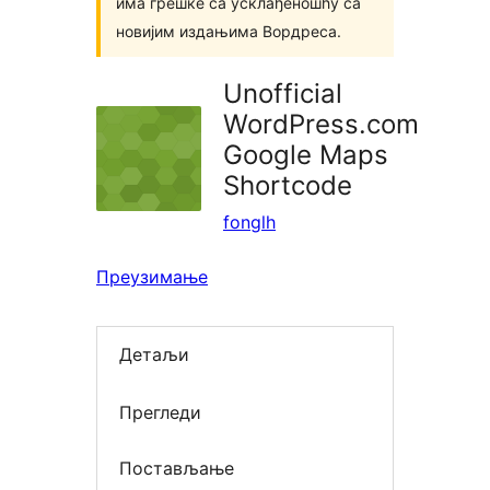
има грешке са усклађеношћу са
новијим издањима Вордреса.
Unofficial
WordPress.com
Google Maps
Shortcode
fonglh
Преузимање
Детаљи
Прегледи
Постављање