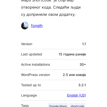
Maps Shortcode“ је софтвер
отвореног кода. Следећи људи
су допринели овом додатку.
Сарадници
fonglh
Мета
Version
1.1
Last updated
15 година
раније
Active installations
30+
WordPress version
2.5 или новије
Tested up to
3.2.1
Language
English (US)
Tags
Google Maps
shortcode