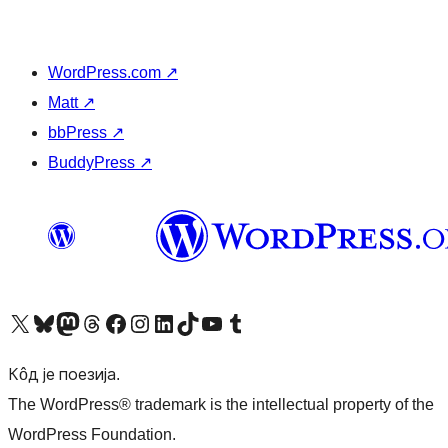
WordPress.com
↗
Matt
↗
bbPress
↗
BuddyPress
↗
Visit our X (formerly Twitter) account
Посетите наш Bluesky налог
Visit our Mastodon account
Посетите наш налог на Threads-у
Visit our Facebook page
Посетите наш Инстаграм налог
Visit our LinkedIn account
Посетите наш TikTok налог
Visit our YouTube channel
Посетите наш Tumblr налог
Кôд је поезија.
The WordPress® trademark is the intellectual property of the
WordPress Foundation.