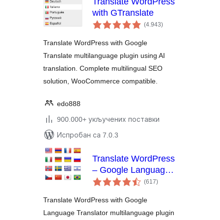
Translate WordPress
with GTranslate
укупних
(4.943
)
оцена
Translate WordPress with Google
Translate multilanguage plugin using AI
translation. Complete multilingual SEO
solution, WooCommerce compatible.
edo888
900.000+ укључених поставки
Испробан са 7.0.3
Translate WordPress
– Google Language
укупних
Translator
(617
)
оцена
Translate WordPress with Google
Language Translator multilanguage plugin