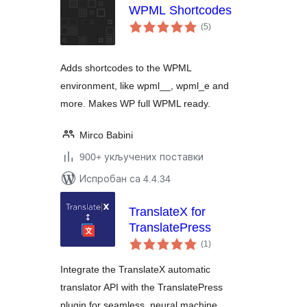
WPML Shortcodes
укупних
(5
)
оцена
Adds shortcodes to the WPML
environment, like wpml__, wpml_e and
more. Makes WP full WPML ready.
Mirco Babini
900+ укључених поставки
Испробан са 4.4.34
TranslateX for
TranslatePress
укупних
(1
)
оцена
Integrate the TranslateX automatic
translator API with the TranslatePress
plugin for seamless, neural machine