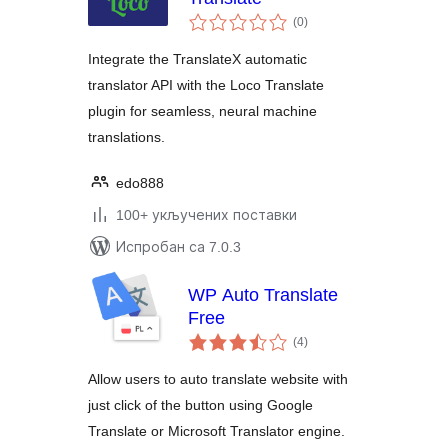
укупних
(0
)
оцена
Integrate the TranslateX automatic
translator API with the Loco Translate
plugin for seamless, neural machine
translations.
edo888
100+ укључених поставки
Испробан са 7.0.3
WP Auto Translate
Free
укупних
(4
)
оцена
Allow users to auto translate website with
just click of the button using Google
Translate or Microsoft Translator engine.