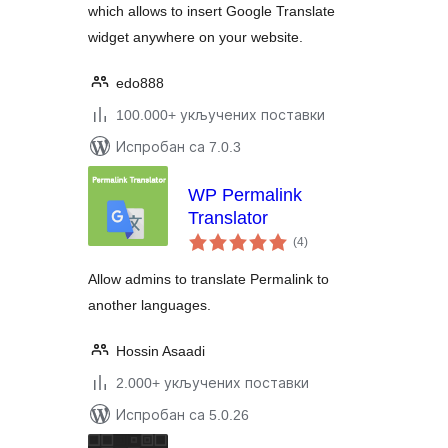
which allows to insert Google Translate
widget anywhere on your website.
edo888
100.000+ укључених поставки
Испробан са 7.0.3
WP Permalink
Translator
укупних
(4
)
оцена
Allow admins to translate Permalink to
another languages.
Hossin Asaadi
2.000+ укључених поставки
Испробан са 5.0.26