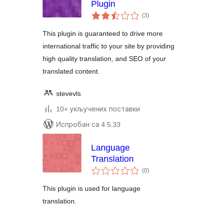
Plugin
укупних
(3
)
оцена
This plugin is guaranteed to drive more
international traffic to your site by providing
high quality translation, and SEO of your
translated content.
stevevls
10+ укључених поставки
Испробан са 4.5.33
Language
Translation
укупних
(0
)
оцена
This plugin is used for language
translation.