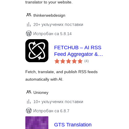
translator to your website.
thinkerwebdesign
20+ укључених поставки
Испробан са 5.8.14
FETCHUB – AI RSS
Feed Aggregator &
укупних
Translator
(4
)
оцена
Fetch, translate, and publish RSS feeds
automatically with AI.
Unioney
10+ укључених поставки
Испробан са 6.8.7
GTS Translation