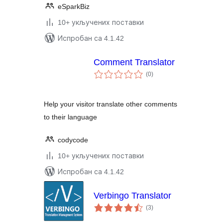
eSparkBiz
10+ укључених поставки
Испробан са 4.1.42
Comment Translator
укупних
(0
)
оцена
Help your visitor translate other comments
to their language
codycode
10+ укључених поставки
Испробан са 4.1.42
Verbingo Translator
укупних
(3
)
оцена