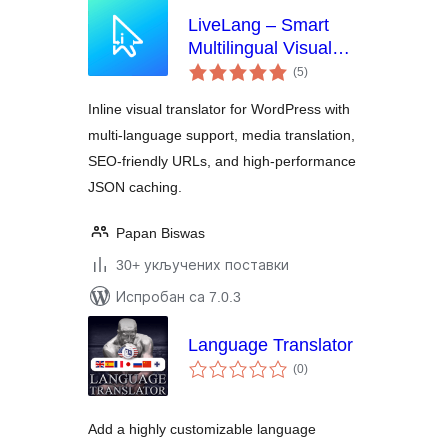
LiveLang – Smart
Multilingual Visual
укупних
Translator
(5
)
оцена
Inline visual translator for WordPress with
multi-language support, media translation,
SEO-friendly URLs, and high-performance
JSON caching.
Papan Biswas
30+ укључених поставки
Испробан са 7.0.3
Language Translator
укупних
(0
)
оцена
Add a highly customizable language