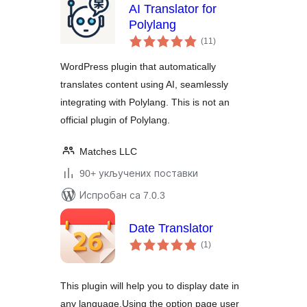
AI Translator for
Polylang
укупних
(11
)
оцена
WordPress plugin that automatically
translates content using AI, seamlessly
integrating with Polylang. This is not an
official plugin of Polylang.
Matches LLC
90+ укључених поставки
Испробан са 7.0.3
Date Translator
укупних
(1
)
оцена
This plugin will help you to display date in
any language.Using the option page user