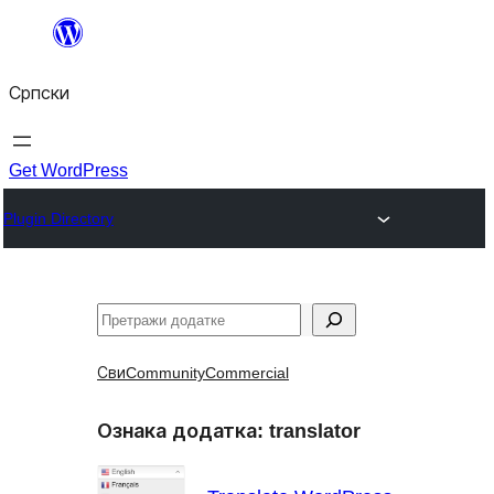
Скочи
на
Српски
садржај
Get WordPress
Plugin Directory
Претрага
Сви
Community
Commercial
Ознака додатка:
translator