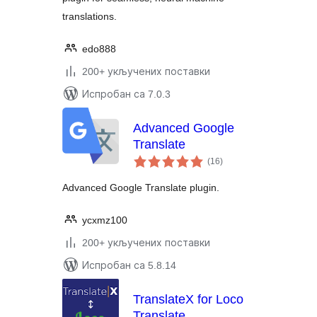
translations.
edo888
200+ укључених поставки
Испробан са 7.0.3
Advanced Google
Translate
укупних
(16
)
оцена
Advanced Google Translate plugin.
ycxmz100
200+ укључених поставки
Испробан са 5.8.14
TranslateX for Loco
Translate