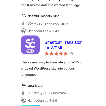
can translate dates to wanted language.
Nazmul Hossain Nihal
80+ укључених поставки
Испробан са 4.1.42
Smartcat Translator
for WPML
укупних
(3
)
оцена
The easiest way to translate your WPML-
enabled WordPress site into various
languages.
smartcatai
50+ укључених поставки
Испробан са 6.9.6