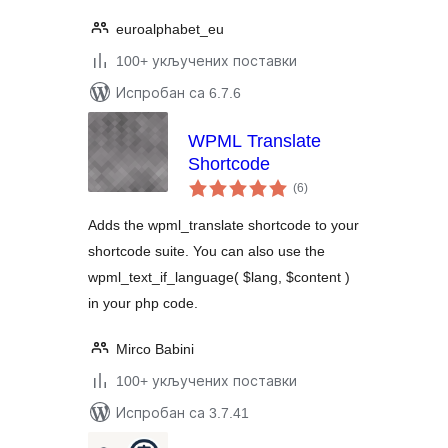
euroalphabet_eu
100+ укључених поставки
Испробан са 6.7.6
WPML Translate
Shortcode
укупних
(6
)
оцена
Adds the wpml_translate shortcode to your
shortcode suite. You can also use the
wpml_text_if_language( $lang, $content )
in your php code.
Mirco Babini
100+ укључених поставки
Испробан са 3.7.41