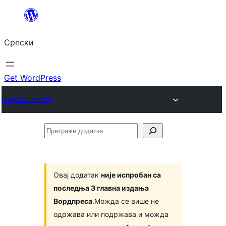
Скочи
на
Српски
садржај
Get WordPress
Plugin Directory
Претражи
додатке
Овај додатак
није испробан са
последња 3 главна издања
Вордпреса
.Можда се више не
одржава или подржава и можда