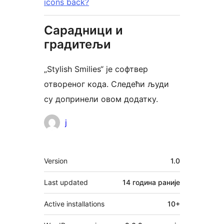
icons back?
Сарадници и
градитељи
„Stylish Smilies“ је софтвер
отвореног кода. Следећи људи
су допринели овом додатку.
Сарадници
j
Мета
Version
1.0
Last updated
14 година
раније
Active installations
10+