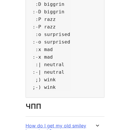
 :D biggrin

:-D biggrin

 :P razz

:-P razz

 :o surprised

:-o surprised

 :x mad

:-x mad

 :| neutral

:-| neutral

 ;) wink

ЧПП
How do I get my old smiley