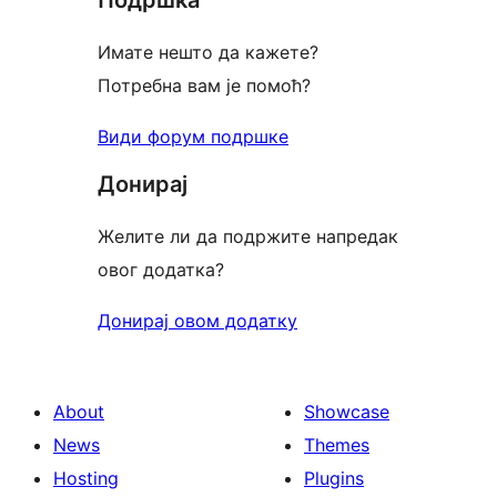
Подршка
Имате нешто да кажете?
Потребна вам је помоћ?
Види форум подршке
Донирај
Желите ли да подржите напредак
овог додатка?
Донирај овом додатку
About
Showcase
News
Themes
Hosting
Plugins