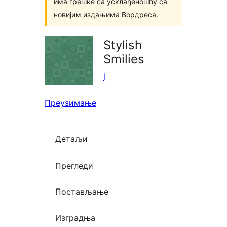
има грешке са усклађеношћу са
новијим издањима Вордреса.
Stylish
Smilies
j
Преузимање
Детаљи
Прегледи
Постављање
Изградња