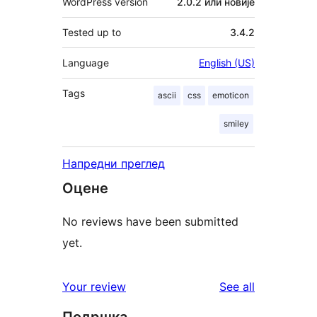
WordPress version
2.0.2 или новије
Tested up to
3.4.2
Language
English (US)
Tags
ascii
css
emoticon
smiley
Напредни преглед
Оцене
No reviews have been submitted
yet.
reviews
Your review
See all