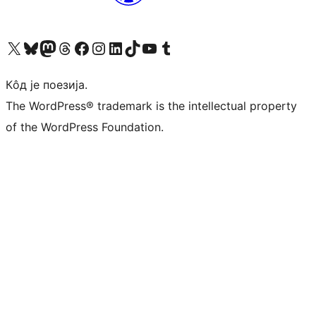
Visit our X (formerly Twitter) account
Посетите наш Bluesky налог
Visit our Mastodon account
Посетите наш налог на Threads-у
Visit our Facebook page
Посетите наш Инстаграм налог
Visit our LinkedIn account
Посетите наш TikTok налог
Visit our YouTube channel
Посетите наш Tumblr налог
Кôд је поезија.
The WordPress® trademark is the intellectual property
of the WordPress Foundation.