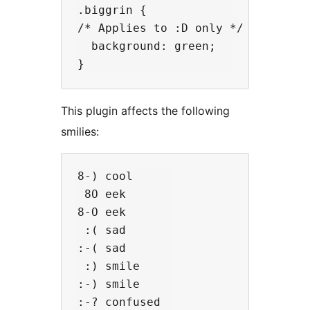
.biggrin {

/* Applies to :D only */

  background: green;

This plugin affects the following
smilies:
8-) cool

 8O eek

8-O eek

 :( sad

:-( sad

 :) smile

:-) smile

:-? confused
