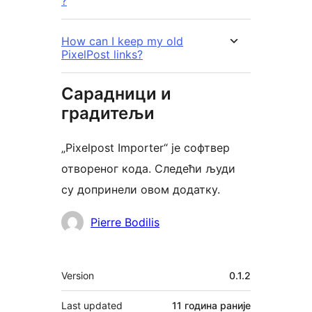
?
How can I keep my old
PixelPost links?
Сарадници и
градитељи
„Pixelpost Importer“ је софтвер
отвореног кода. Следећи људи
су допринели овом додатку.
Сарадници
Pierre Bodilis
Мета
Version
0.1.2
Last updated
11 година
раније