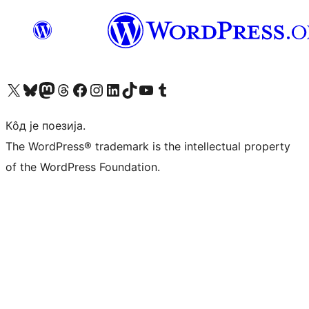
Visit our X (formerly Twitter) account
Посетите наш Bluesky налог
Visit our Mastodon account
Посетите наш налог на Threads-у
Visit our Facebook page
Посетите наш Инстаграм налог
Visit our LinkedIn account
Посетите наш TikTok налог
Visit our YouTube channel
Посетите наш Tumblr налог
Кôд је поезија.
The WordPress® trademark is the intellectual property
of the WordPress Foundation.