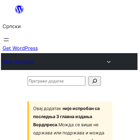
Скочи
на
Српски
садржај
Get WordPress
Plugin Directory
Претражи
додатке
Овај додатак
није испробан са
последња 3 главна издања
Вордпреса
.Можда се више не
одржава или подржава и можда