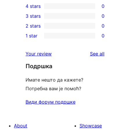
4
4 stars
0
5-
0
3 stars
0
star
4-
0
2 stars
0
reviews
star
3-
0
1 star
0
reviews
star
2-
0
reviews
star
1-
reviews
Your review
See all
reviews
star
Подршка
reviews
Имате нешто да кажете?
Потребна вам је помоћ?
Види форум подршке
About
Showcase