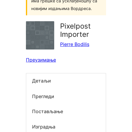
има грешке са усклађеношћу са
новијим издањима Вордреса.
Pixelpost
Importer
Pierre Bodilis
Преузимање
Детаљи
Прегледи
Постављање
Изградња