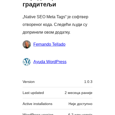
градитељи
„Native SEO Meta Tags“ је софтвер
отвореног кода. Следећи људи су
допринели овом додатку.
Сарадници
Fernando Tellado
Ayuda WordPress
Мета
Version
1.0.3
Last updated
2 месеца
раније
Active installations
Није доступно
WordPress version
6.2 или новије