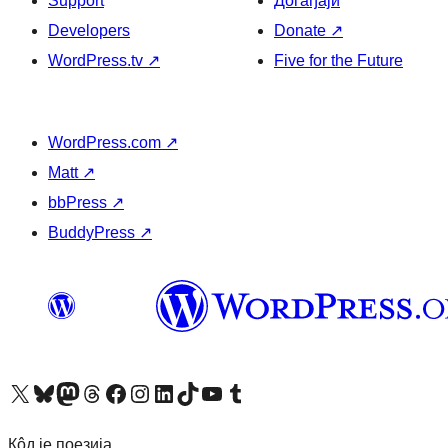
Support
Догађаји
Developers
Donate
↗
WordPress.tv
↗
Five for the Future
WordPress.com
↗
Matt
↗
bbPress
↗
BuddyPress
↗
Visit our X (formerly Twitter) account
Посетите наш Bluesky налог
Visit our Mastodon account
Посетите наш налог на Threads-у
Visit our Facebook page
Посетите наш Инстаграм налог
Visit our LinkedIn account
Посетите наш TikTok налог
Visit our YouTube channel
Посетите наш Tumblr налог
Кôд је поезија.