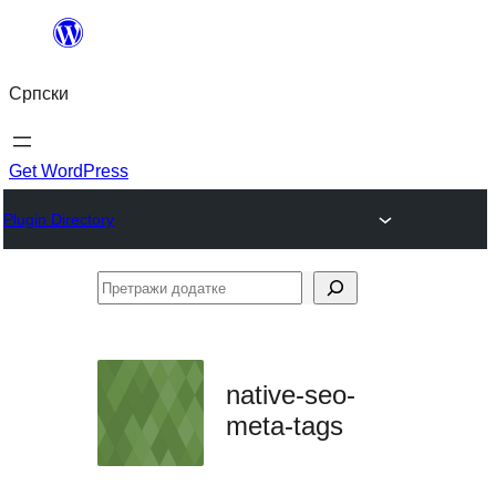
Скочи
на
Српски
садржај
Get WordPress
Plugin Directory
Претражи
додатке
native-seo-
meta-tags