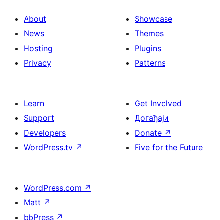
About
Showcase
News
Themes
Hosting
Plugins
Privacy
Patterns
Learn
Get Involved
Support
Догађаји
Developers
Donate
↗
WordPress.tv
↗
Five for the Future
WordPress.com
↗
Matt
↗
bbPress
↗