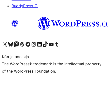
BuddyPress
↗
Visit our X (formerly Twitter) account
Посетите наш Bluesky налог
Visit our Mastodon account
Посетите наш налог на Threads-у
Visit our Facebook page
Посетите наш Инстаграм налог
Visit our LinkedIn account
Посетите наш TikTok налог
Visit our YouTube channel
Посетите наш Tumblr налог
Кôд је поезија.
The WordPress® trademark is the intellectual property
of the WordPress Foundation.