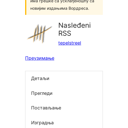
има грешке са усклађеношћу са
новијим издањима Вордреса.
Nasleđeni
RSS
tepelstreel
Преузимање
Детаљи
Прегледи
Постављање
Изградња