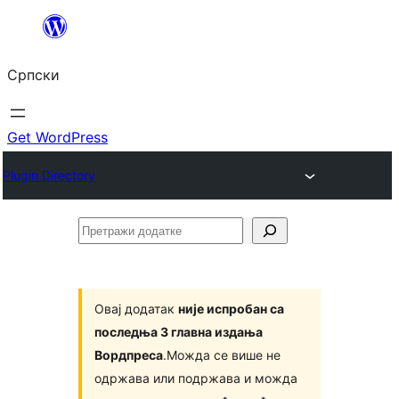
Скочи
на
Српски
садржај
Get WordPress
Plugin Directory
Претражи
додатке
Овај додатак
није испробан са
последња 3 главна издања
Вордпреса
.Можда се више не
одржава или подржава и можда