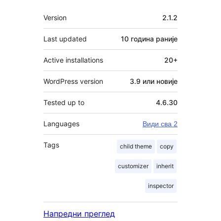
Мета
Version
2.1.2
Last updated
10 година
раније
Active installations
20+
WordPress version
3.9 или новије
Tested up to
4.6.30
Languages
Види сва 2
Tags
child theme
copy
customizer
inherit
inspector
Напредни преглед