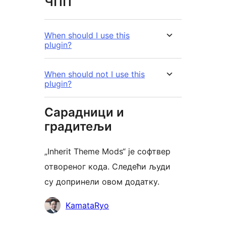
ЧПП
When should I use this
plugin?
When should not I use this
plugin?
Сарадници и
градитељи
„Inherit Theme Mods“ је софтвер
отвореног кода. Следећи људи
су допринели овом додатку.
Сарадници
KamataRyo