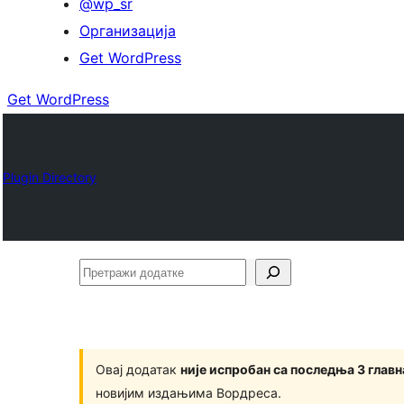
@wp_sr
Организација
Get WordPress
Get WordPress
Plugin Directory
Претражи
додатке
Овај додатак
није испробан са последња 3 глав
новијим издањима Вордреса.