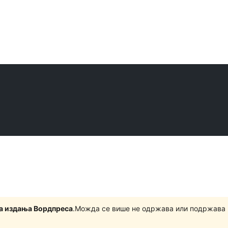
на издања Вордпреса
.Можда се више не одржава или подржава 