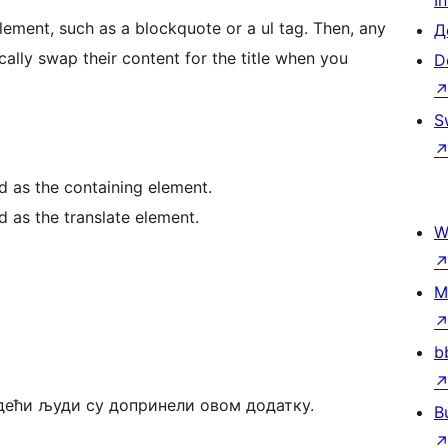
I
element, such as a blockquote or a ul tag. Then, any
Д
ically swap their content for the title when you
D
S
d as the containing element.
d as the translate element.
W
M
b
едећи људи су допринели овом додатку.
B