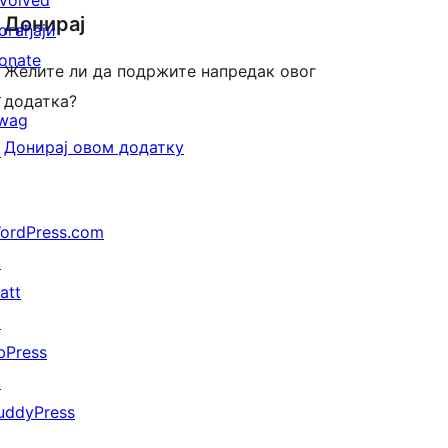
nvolved
Донирај
огађаји
onate
Желите ли да подржите напредак овог
↗
додатка?
wag
Донирај овом додатку
↗
ordPress.com
↗
att
↗
bPress
↗
uddyPress
↗