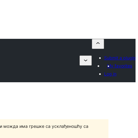
Submit a plugin
My favorites
Log in
и можда има грешке са усклађеношћу са