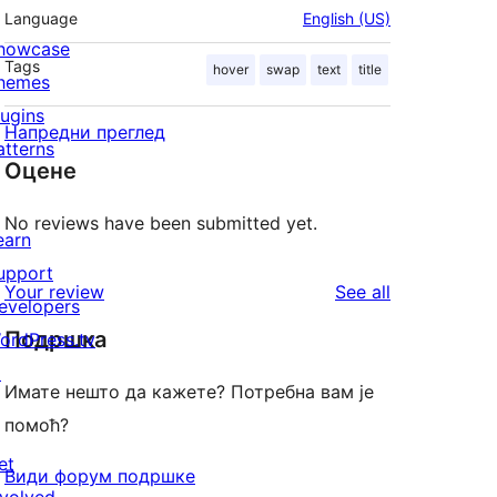
Language
English (US)
howcase
Tags
hover
swap
text
title
hemes
lugins
Напредни преглед
atterns
Оцене
No reviews have been submitted yet.
earn
upport
reviews
Your review
See all
evelopers
Подршка
ordPress.tv
↗
Имате нешто да кажете? Потребна вам је
помоћ?
et
Види форум подршке