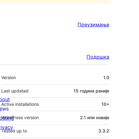
Преузимање
Подршка
Мета
Version
1.0
Last updated
15 година
раније
bout
Active installations
10+
ews
osting
WordPress version
2.1 или новије
rivacy
Tested up to
3.3.2