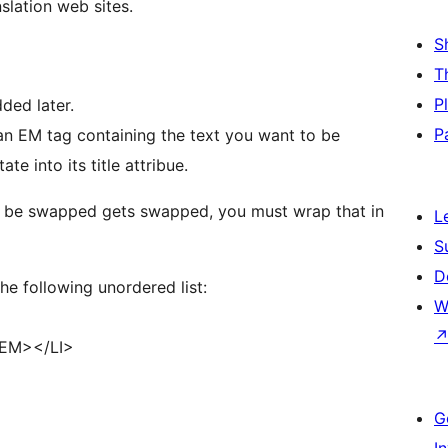
slation web sites.
S
T
P
dded later.
P
 an EM tag containing the text you want to be
te into its title attribue.
o be swapped gets swapped, you must wrap that in
L
S
D
e following unordered list:
W
/EM></LI>
G