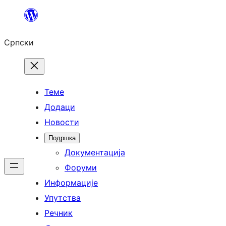
Скочи
на
Српски
садржај
Теме
Додаци
Новости
Подршка
Документација
Форуми
Информације
Упутства
Речник