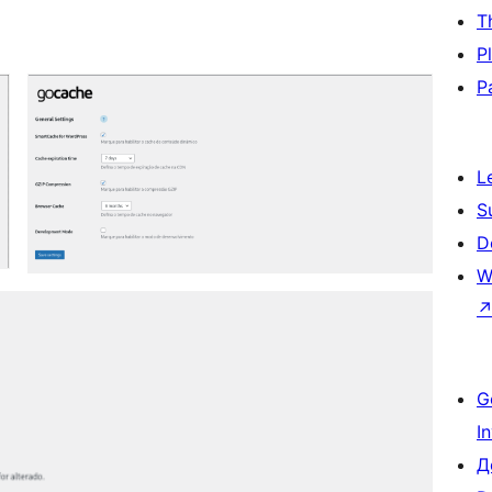
T
P
P
L
S
D
W
G
I
Д