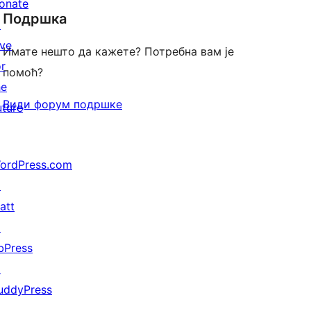
onate
Подршка
reviews
↗
ive
Имате нешто да кажете? Потребна вам је
or
помоћ?
he
Види форум подршке
uture
ordPress.com
↗
att
↗
bPress
↗
uddyPress
↗