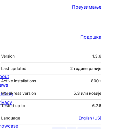
Преузимање
Подршка
Мета
Version
1.3.6
Last updated
2 године
раније
bout
Active installations
800+
ews
osting
WordPress version
5.3 или новије
rivacy
Tested up to
6.7.6
Language
English (US)
howcase