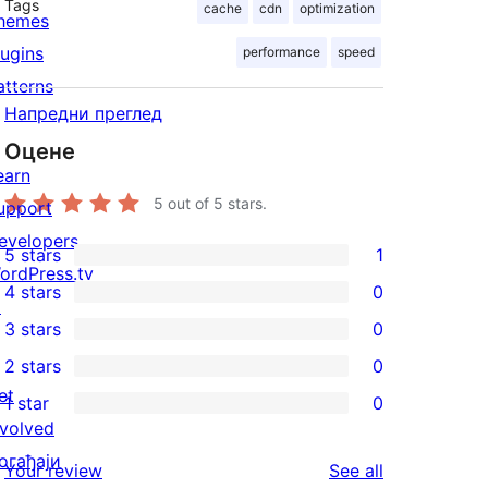
Tags
cache
cdn
optimization
hemes
lugins
performance
speed
atterns
Напредни преглед
Оцене
earn
5
out of 5 stars.
upport
evelopers
5 stars
1
1
ordPress.tv
4 stars
0
5-
↗
0
3 stars
0
star
4-
0
2 stars
0
review
star
3-
0
et
1 star
0
reviews
star
2-
0
nvolved
reviews
star
1-
огађаји
reviews
Your review
See all
reviews
star