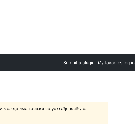
Submit a plugin
My favorites
Log in
и можда има грешке са усклађеношћу са