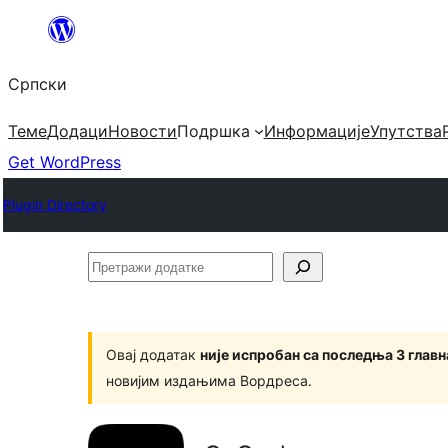
Скочи
на
Српски
садржај
Теме
Додаци
Новости
Подршка
Информације
Упутства
Get WordPress
Plugin Directory
Претражи
додатке
Овај додатак
није испробан са последња 3 глав
новијим издањима Вордреса.