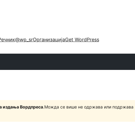
Речник
@wp_sr
Организација
Get WordPress
на издања Вордпреса
.Можда се више не одржава или подржава 