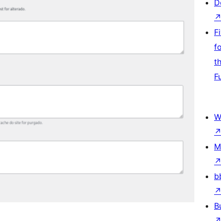
D
F
f
t
F
W
M
b
B