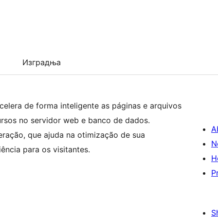
Изградња
lera de forma inteligente as páginas e arquivos
ursos no servidor web e banco de dados.
A
ração, que ajuda na otimização de sua
N
ência para os visitantes.
H
P
S