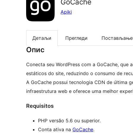
GoCache
Apiki
Детаљи
Прегледи
Постављање
Опис
Conecta seu WordPress com a GoCache, que ace
estáticos do site, reduzindo o consumo de rec
A GoCache possui tecnologia CDN de última ge
infraestrutura web e oferece uma melhor experi
Requisitos
PHP versão 5.6 ou superior.
Conta ativa na
GoCache
.