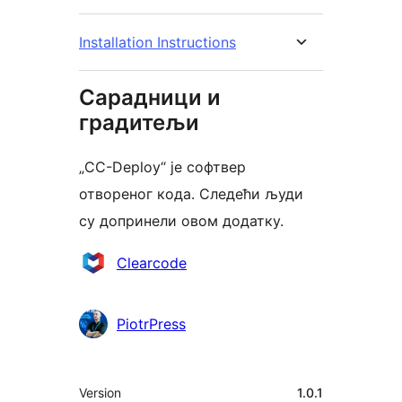
Installation Instructions
Сарадници и
градитељи
„CC-Deploy“ је софтвер
отвореног кода. Следећи људи
су допринели овом додатку.
Сарадници
Clearcode
PiotrPress
Мета
Version
1.0.1