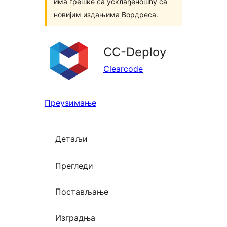
има грешке са усклађеношћу са
новијим издањима Вордреса.
CC-Deploy
Clearcode
Преузимање
Детаљи
Прегледи
Постављање
Изградња