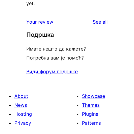
yet.
reviews
Your review
See all
Подршка
Имате нешто да кажете?
Потребна вам је помоћ?
Види форум подршке
About
Showcase
News
Themes
Hosting
Plugins
Privacy
Patterns