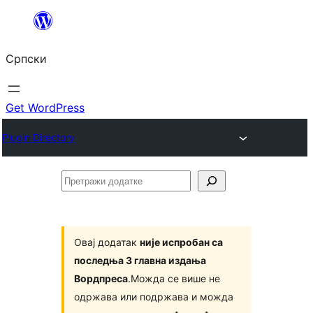
Скочи
на
Српски
садржај
Get WordPress
Plugin Directory
Претражи
додатке
Овај додатак
није испробан са
последња 3 главна издања
Вордпреса
.Можда се више не
одржава или подржава и можда