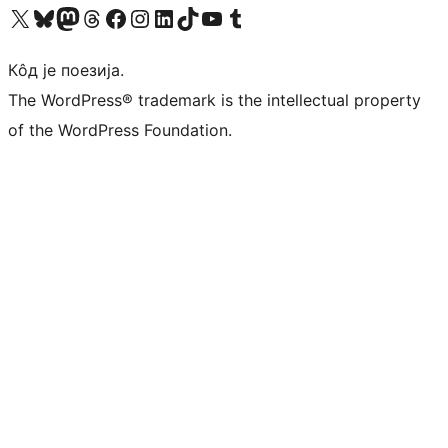
Visit our X (formerly Twitter) account
Посетите наш Bluesky налог
Visit our Mastodon account
Посетите наш налог на Threads-у
Visit our Facebook page
Посетите наш Инстаграм налог
Visit our LinkedIn account
Посетите наш TikTok налог
Visit our YouTube channel
Посетите наш Tumblr налог
Кôд је поезија.
The WordPress® trademark is the intellectual property
of the WordPress Foundation.