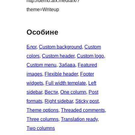
http://demo.alx.media/x/?
theme=Writeup
Особине
Блог
, 
Custom background
, 
Custom
colors
, 
Custom header
, 
Custom logo
, 
Custom menu
, 
Забава
, 
Featured
images
, 
Flexible header
, 
Footer
widgets
, 
Full width template
, 
Left
sidebar
, 
Вести
, 
One column
, 
Post
formats
, 
Right sidebar
, 
Sticky post
, 
Theme options
, 
Threaded comments
, 
Three columns
, 
Translation ready
, 
Two columns