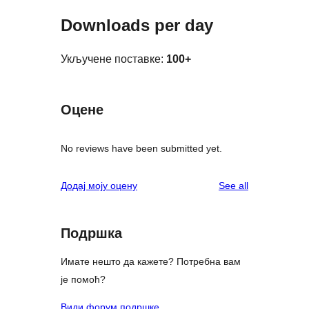
Downloads per day
Укључене поставке:
100+
Оцене
No reviews have been submitted yet.
reviews
Додај моју оцену
See all
Подршка
Имате нешто да кажете? Потребна вам
је помоћ?
Види форум подршке