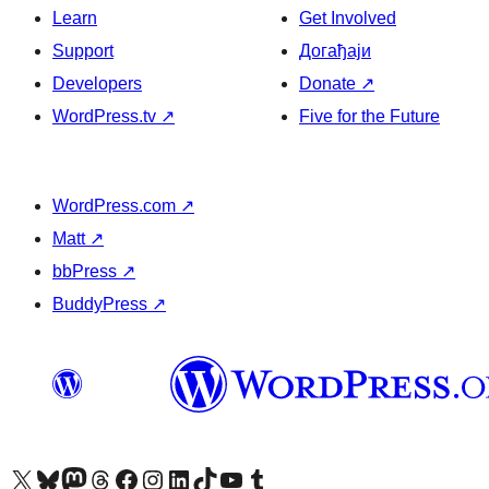
Learn
Get Involved
Support
Догађаји
Developers
Donate
↗
WordPress.tv
↗
Five for the Future
WordPress.com
↗
Matt
↗
bbPress
↗
BuddyPress
↗
Visit our X (formerly Twitter) account
Посетите наш Bluesky налог
Visit our Mastodon account
Посетите наш налог на Threads-у
Visit our Facebook page
Посетите наш Инстаграм налог
Visit our LinkedIn account
Посетите наш TikTok налог
Visit our YouTube channel
Посетите наш Tumblr налог