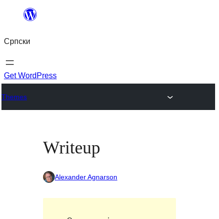
Скочи
на
Српски
садржај
Get WordPress
Themes
Writeup
Alexander Agnarson