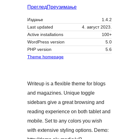
Преглед
Преузимање
Издање
1.4.2
Last updated
4. август 2023.
Active installations
100+
WordPress version
5.0
PHP version
5.6
Theme homepage
Writeup is a flexible theme for blogs
and magazines. Unique toggle
sidebars give a great browsing and
reading experience on both tablet and
mobile. Set to any colors you wish
with extensive styling options. Demo: