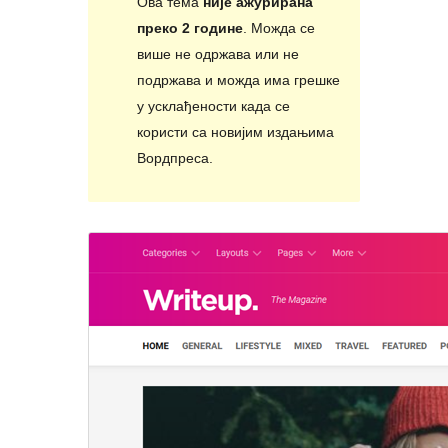
Ова тема
није ажурирана
преко 2 године
. Можда се
више не одржава или не
подржава и можда има грешке
у усклађености када се
користи са новијим издањима
Вордпреса.