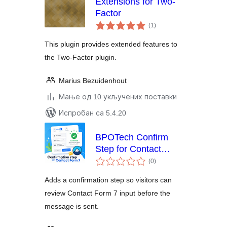
Extensions for Two-
Factor
укупних
(1
)
оцена
This plugin provides extended features to
the Two-Factor plugin.
Marius Bezuidenhout
Мање од 10 укључених поставки
Испробан са 5.4.20
BPOTech Confirm
Step for Contact
укупних
Form 7
(0
)
оцена
Adds a confirmation step so visitors can
review Contact Form 7 input before the
message is sent.