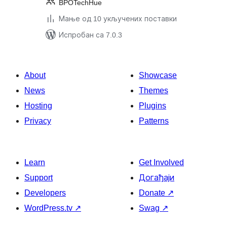
BPOTechHue
Мање од 10 укључених поставки
Испробан са 7.0.3
About
Showcase
News
Themes
Hosting
Plugins
Privacy
Patterns
Learn
Get Involved
Support
Догађаји
Developers
Donate
↗
WordPress.tv
↗
Swag
↗