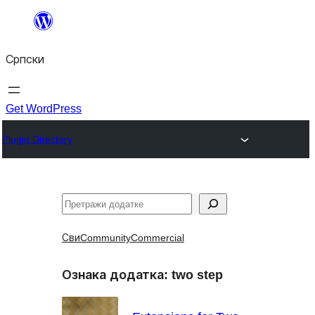
Скочи
на
Српски
садржај
Get WordPress
Plugin Directory
Претрага
Сви
Community
Commercial
Ознака додатка:
two step