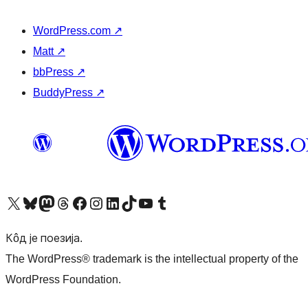
WordPress.com
↗
Matt
↗
bbPress
↗
BuddyPress
↗
Visit our X (formerly Twitter) account
Посетите наш Bluesky налог
Visit our Mastodon account
Посетите наш налог на Threads-у
Visit our Facebook page
Посетите наш Инстаграм налог
Visit our LinkedIn account
Посетите наш TikTok налог
Visit our YouTube channel
Посетите наш Tumblr налог
Кôд је поезија.
The WordPress® trademark is the intellectual property of the
WordPress Foundation.