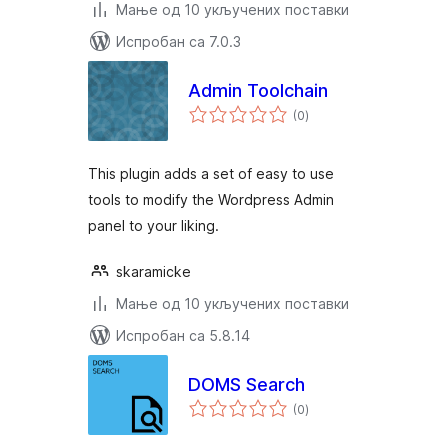
Мање од 10 укључених поставки
Испробан са 7.0.3
Admin Toolchain
укупних
(0
)
оцена
This plugin adds a set of easy to use
tools to modify the Wordpress Admin
panel to your liking.
skaramicke
Мање од 10 укључених поставки
Испробан са 5.8.14
DOMS Search
укупних
(0
)
оцена