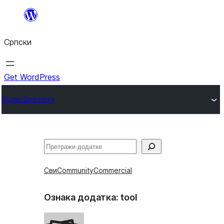
Скочи
на
Српски
садржај
Get WordPress
Plugin Directory
Претрага
Сви
Community
Commercial
Ознака додатка:
tool