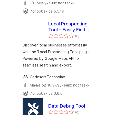
10+ укључених поставки
Испробан са 5.5.19
Local Prospecting
Tool – Easily Find
укупних
Local Businesses
(0
)
оцена
By Entering
Discover local businesses effortlessly
Location
with the 'Local Prospecting Tool' plugin.
Powered by Google Maps API for
seamless search and export.
Codesert Technolab
Мање од 10 укључених поставки
Испробан са 6.6.6
Data Debug Tool
укупних
(0
)
оцена