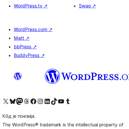
WordPress.tv
↗
Swag
↗
WordPress.com
↗
Matt
↗
bbPress
↗
BuddyPress
↗
Visit our X (formerly Twitter) account
Посетите наш Bluesky налог
Visit our Mastodon account
Посетите наш налог на Threads-у
Visit our Facebook page
Посетите наш Инстаграм налог
Visit our LinkedIn account
Посетите наш TikTok налог
Visit our YouTube channel
Посетите наш Tumblr налог
Кôд је поезија.
The WordPress® trademark is the intellectual property of