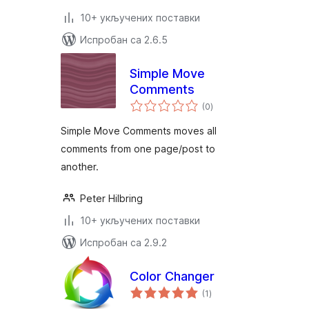
10+ укључених поставки
Испробан са 2.6.5
Simple Move
Comments
укупних
(0
)
оцена
Simple Move Comments moves all
comments from one page/post to
another.
Peter Hilbring
10+ укључених поставки
Испробан са 2.9.2
Color Changer
укупних
(1
)
оцена