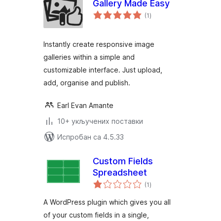
Gallery Made Easy
укупних
(1
)
оцена
Instantly create responsive image
galleries within a simple and
customizable interface. Just upload,
add, organise and publish.
Earl Evan Amante
10+ укључених поставки
Испробан са 4.5.33
Custom Fields
Spreadsheet
укупних
(1
)
оцена
A WordPress plugin which gives you all
of your custom fields in a single,