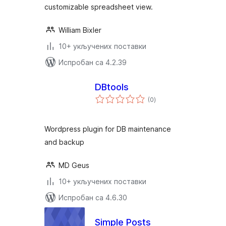
customizable spreadsheet view.
William Bixler
10+ укључених поставки
Испробан са 4.2.39
DBtools
укупних
(0
)
оцена
Wordpress plugin for DB maintenance
and backup
MD Geus
10+ укључених поставки
Испробан са 4.6.30
Simple Posts