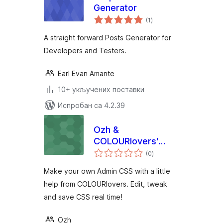
Generator
укупних
(1
)
оцена
A straight forward Posts Generator for
Developers and Testers.
Earl Evan Amante
10+ укључених поставки
Испробан са 4.2.39
Ozh &
COLOURlovers'
укупних
Admin CSS
(0
)
оцена
Designer
Make your own Admin CSS with a little
help from COLOURlovers. Edit, tweak
and save CSS real time!
Ozh