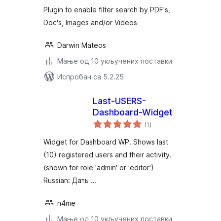
Plugin to enable filter search by PDF's,
Doc's, Images and/or Videos
Darwin Mateos
Мање од 10 укључених поставки
Испробан са 5.2.25
Last-USERS-
Dashboard-Widget
укупних
(1
)
оцена
Widget for Dashboard WP. Shows last
(10) registered users and their activity.
(shown for role 'admin' or 'editor')
Russian: Дать …
n4me
Мање од 10 укључених поставки