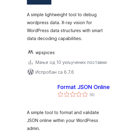
A simple lightweight tool to debug
wordpress data. X-ray vision for
WordPress data structures with smart
data decoding capabilities.
wpspices
Мање од 10 укључених поставки
Испробан са 6.7.6
Format JSON Online
укупних
(0
)
оцена
A simple tool to format and validate
JSON online within your WordPress
admin.