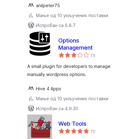
anilpeter75
Мање од 10 укључених поставки
Испробан са 6.8.7
Options
Management
укупних
(1
)
оцена
A small plugin for developers to manage
manually wordpress options.
Hive 4 Apps
Мање од 10 укључених поставки
Испробан са 4.9.30
Web Tools
укупних
(1
)
оцена