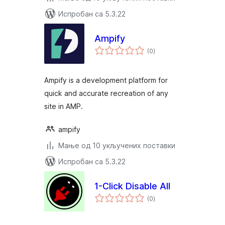
Испробан са 5.3.22
Ampify
укупних
(0
)
оцена
Ampify is a development platform for
quick and accurate recreation of any
site in AMP.
ampify
Мање од 10 укључених поставки
Испробан са 5.3.22
1-Click Disable All
укупних
(0
)
оцена