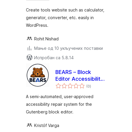
Create tools website such as calculator,
generator, converter, etc. easily in
WordPress.
Rohit Nishad
Мање од 10 укључених поставки
Испробан са 5.8.14
BEARS – Block
Editor Accessibility
укупних
Repair System
(0
)
оцена
A semi-automated, user-approved
accessibility repair system for the
Gutenberg block editor.
Kristóf Varga