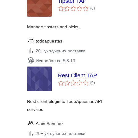
Tipster TAP
укупних
(0
)
оцена
Manage tipsters and picks.
todoapuestas
20+ укључених поставки
Испробан са 5.8.13
Rest Client TAP
укупних
(0
)
оцена
Rest client plugin to TodoApuestas API
services
Alain Sanchez
20+ укључених поставки