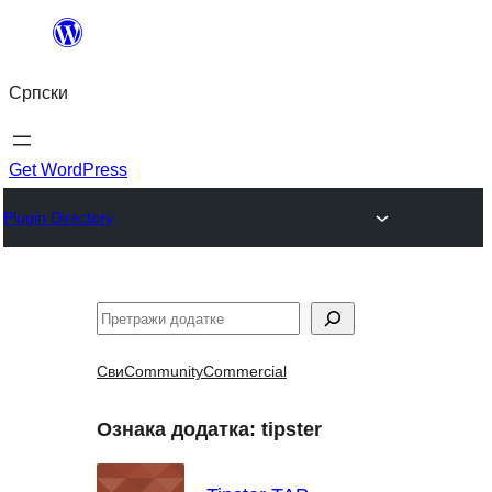
Скочи
на
Српски
садржај
Get WordPress
Plugin Directory
Претрага
Сви
Community
Commercial
Ознака додатка:
tipster