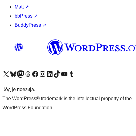
Matt
↗
bbPress
↗
BuddyPress
↗
Visit our X (formerly Twitter) account
Посетите наш Bluesky налог
Visit our Mastodon account
Посетите наш налог на Threads-у
Visit our Facebook page
Посетите наш Инстаграм налог
Visit our LinkedIn account
Посетите наш TikTok налог
Visit our YouTube channel
Посетите наш Tumblr налог
Кôд је поезија.
The WordPress® trademark is the intellectual property of the
WordPress Foundation.