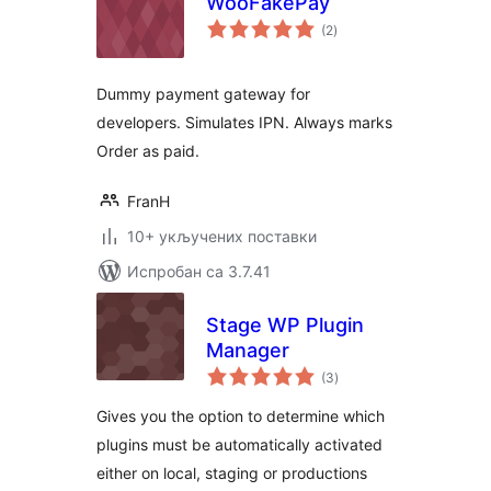
WooFakePay
укупних
(2
)
оцена
Dummy payment gateway for
developers. Simulates IPN. Always marks
Order as paid.
FranH
10+ укључених поставки
Испробан са 3.7.41
Stage WP Plugin
Manager
укупних
(3
)
оцена
Gives you the option to determine which
plugins must be automatically activated
either on local, staging or productions