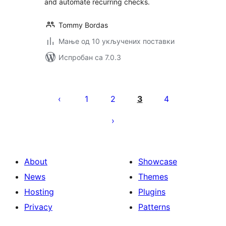
and automate recurring checks.
Tommy Bordas
Мање од 10 укључених поставки
Испробан са 7.0.3
Пагинација
чланака
1
2
3
4
About
Showcase
News
Themes
Hosting
Plugins
Privacy
Patterns