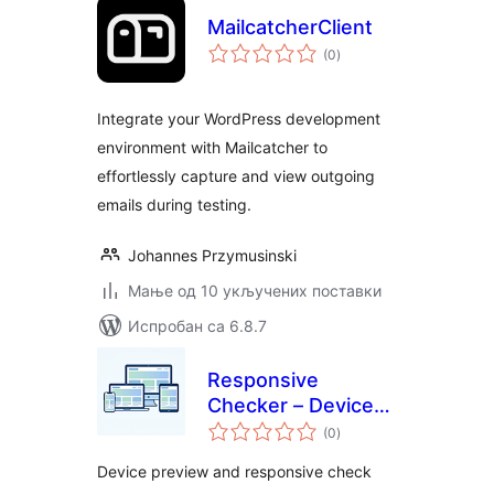
MailcatcherClient
укупних
(0
)
оцена
Integrate your WordPress development
environment with Mailcatcher to
effortlessly capture and view outgoing
emails during testing.
Johannes Przymusinski
Мање од 10 укључених поставки
Испробан са 6.8.7
Responsive
Checker – Device
укупних
Preview, Developer
(0
)
оцена
Tools & Site
Device preview and responsive check
Testing