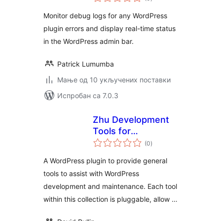
оцена
Monitor debug logs for any WordPress
plugin errors and display real-time status
in the WordPress admin bar.
Patrick Lumumba
Мање од 10 укључених поставки
Испробан са 7.0.3
Zhu Development
Tools for
укупних
WordPress
(0
)
оцена
A WordPress plugin to provide general
tools to assist with WordPress
development and maintenance. Each tool
within this collection is pluggable, allow …