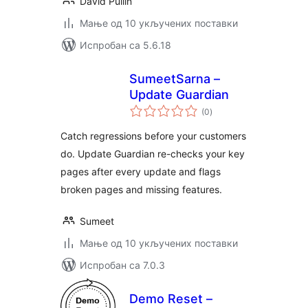
David Pullin
Мање од 10 укључених поставки
Испробан са 5.6.18
SumeetSarna –
Update Guardian
укупних
(0
)
оцена
Catch regressions before your customers
do. Update Guardian re-checks your key
pages after every update and flags
broken pages and missing features.
Sumeet
Мање од 10 укључених поставки
Испробан са 7.0.3
Demo Reset –