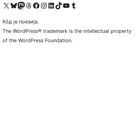
Visit our X (formerly Twitter) account
Посетите наш Bluesky налог
Visit our Mastodon account
Посетите наш налог на Threads-у
Visit our Facebook page
Посетите наш Инстаграм налог
Visit our LinkedIn account
Посетите наш TikTok налог
Visit our YouTube channel
Посетите наш Tumblr налог
Кôд је поезија.
The WordPress® trademark is the intellectual property
of the WordPress Foundation.