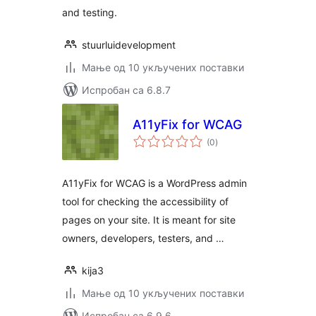
and testing.
stuurluidevelopment
Мање од 10 укључених поставки
Испробан са 6.8.7
A11yFix for WCAG
укупних
(0
)
оцена
A11yFix for WCAG is a WordPress admin
tool for checking the accessibility of
pages on your site. It is meant for site
owners, developers, testers, and …
kija3
Мање од 10 укључених поставки
Испробан са 6.9.6