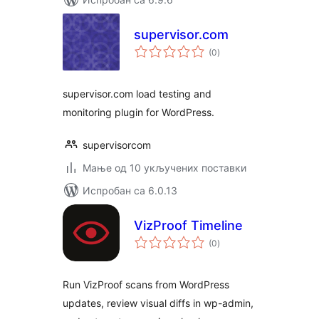
supervisor.com
укупних
(0
)
оцена
supervisor.com load testing and
monitoring plugin for WordPress.
supervisorcom
Мање од 10 укључених поставки
Испробан са 6.0.13
VizProof Timeline
укупних
(0
)
оцена
Run VizProof scans from WordPress
updates, review visual diffs in wp-admin,