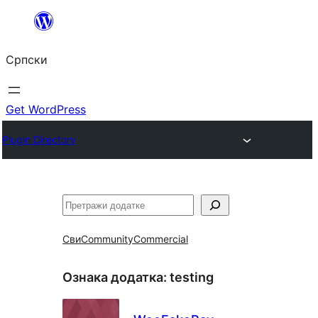
Скочи
на
Српски
садржај
Get WordPress
Plugin Directory
Претрага
Сви
Community
Commercial
Ознака додатка:
testing