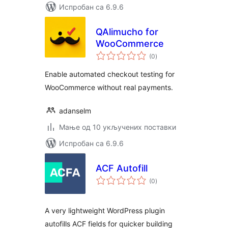
Испробан са 6.9.6
QAlimucho for
WooCommerce
укупних
(0
)
оцена
Enable automated checkout testing for
WooCommerce without real payments.
adanselm
Мање од 10 укључених поставки
Испробан са 6.9.6
ACF Autofill
укупних
(0
)
оцена
A very lightweight WordPress plugin
autofills ACF fields for quicker building