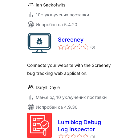
Ian Sackofwits
10+ укључених поставки
Испробан са 5.4.20
Screeney
укупних
(0
)
оцена
Connects your website with the Screeney
bug tracking web application.
Daryll Doyle
Мање од 10 укључених поставки
Испробан са 4.9.30
Lumiblog Debug
Log Inspector
укупних
(0
)