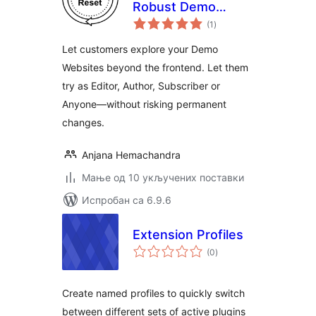
Robust Demo
укупних
Website
(1
)
оцена
Automation
Let customers explore your Demo
Websites beyond the frontend. Let them
try as Editor, Author, Subscriber or
Anyone—without risking permanent
changes.
Anjana Hemachandra
Мање од 10 укључених поставки
Испробан са 6.9.6
Extension Profiles
укупних
(0
)
оцена
Create named profiles to quickly switch
between different sets of active plugins