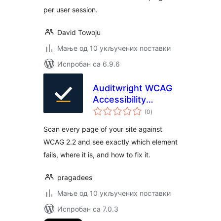
per user session.
David Towoju
Мање од 10 укључених поставки
Испробан са 6.9.6
Auditwright WCAG
Accessibility
укупних
Scanner
(0
)
оцена
Scan every page of your site against
WCAG 2.2 and see exactly which element
fails, where it is, and how to fix it.
pragadees
Мање од 10 укључених поставки
Испробан са 7.0.3