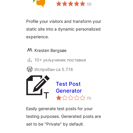
укупних
(2
)
оцена
Profile your visitors and transform your
static site into a dynamic personalized
experience.
Kresten Bergsøe
10+ укључених поставки
Испробан са 5.7.16
Test Post
Generator
укупних
(1
)
оцена
Easily generate test posts for your
testing purposes. Generated posts are
set to be "Private" by default.