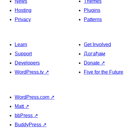
News
Themes
Hosting
Plugins
Privacy
Patterns
Learn
Get Involved
Support
Догађаји
Developers
Donate
↗
WordPress.tv
↗
Five for the Future
WordPress.com
↗
Matt
↗
bbPress
↗
BuddyPress
↗