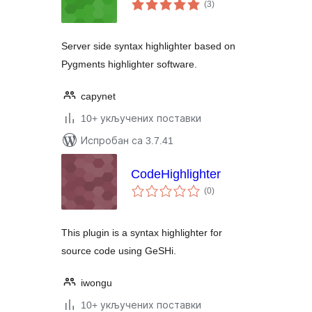
укупних
(3
)
оцена
Server side syntax highlighter based on
Pygments highlighter software.
capynet
10+ укључених поставки
Испробан са 3.7.41
CodeHighlighter
укупних
(0
)
оцена
This plugin is a syntax highlighter for
source code using GeSHi.
iwongu
10+ укључених поставки