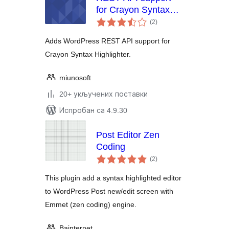
for Crayon Syntax
укупних
Highlighter
(2
)
оцена
Adds WordPress REST API support for
Crayon Syntax Highlighter.
miunosoft
20+ укључених поставки
Испробан са 4.9.30
Post Editor Zen
Coding
укупних
(2
)
оцена
This plugin add a syntax highlighted editor
to WordPress Post new/edit screen with
Emmet (zen coding) engine.
Bainternet