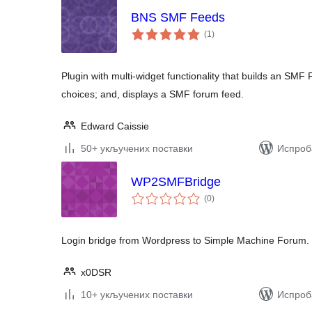
BNS SMF Feeds
укупних
(1
)
оцена
Plugin with multi-widget functionality that builds an SMF
choices; and, displays a SMF forum feed.
Edward Caissie
50+ укључених поставки
Испроб
WP2SMFBridge
укупних
(0
)
оцена
Login bridge from Wordpress to Simple Machine Forum.
x0DSR
10+ укључених поставки
Испроб