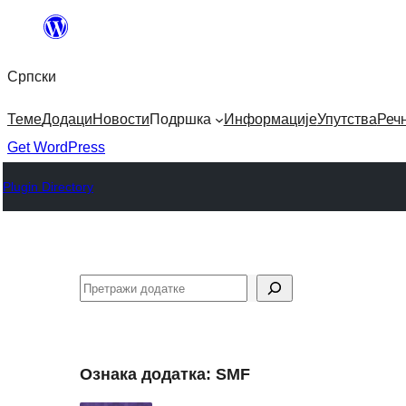
Скочи
на
Српски
садржај
Теме
Додаци
Новости
Подршка
Информације
Упутства
Реч
Get WordPress
Plugin Directory
Претрага
Ознака додатка:
SMF