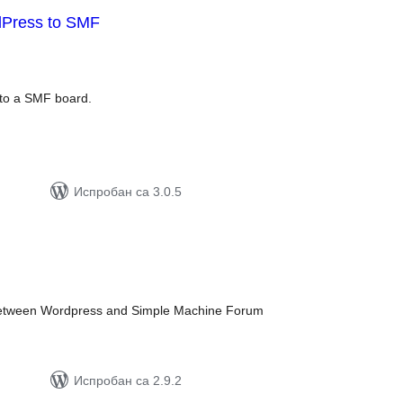
Press to SMF
упних
цена
 to a SMF board.
Испробан са 3.0.5
упних
цена
e between Wordpress and Simple Machine Forum
Испробан са 2.9.2