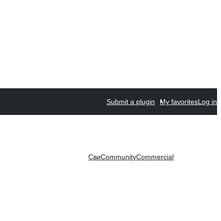
Submit a plugin
My favorites
Log in
Сви
Community
Commercial