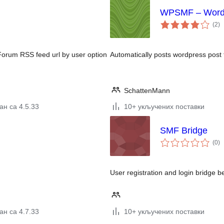
WPSMF – Word
ук
(2
)
о
 Forum RSS feed url by user option
Automatically posts wordpress post
SchattenMann
ан са 4.5.33
10+ укључених поставки
SMF Bridge
ук
(0
)
о
User registration and login bridg
ан са 4.7.33
10+ укључених поставки