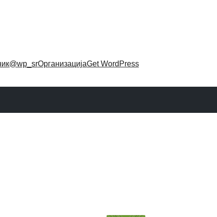
ник
@wp_sr
Организација
Get WordPress