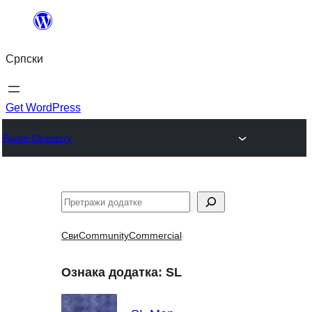
Скочи
на
Српски
садржај
Get WordPress
Plugin Directory
Претрага
Сви
Community
Commercial
Ознака додатка:
SL