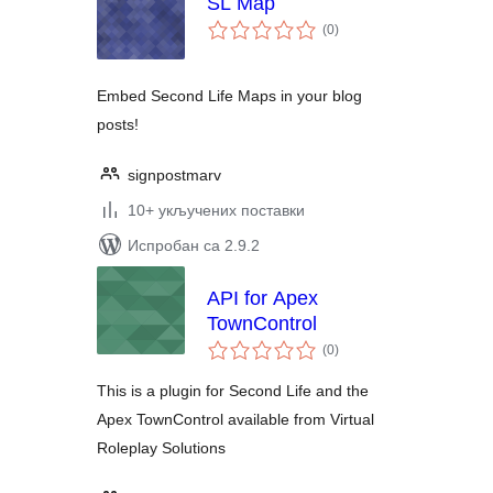
SL Map
укупних
(0
)
оцена
Embed Second Life Maps in your blog
posts!
signpostmarv
10+ укључених поставки
Испробан са 2.9.2
API for Apex
TownControl
укупних
(0
)
оцена
This is a plugin for Second Life and the
Apex TownControl available from Virtual
Roleplay Solutions