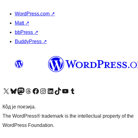
WordPress.com
↗
Matt
↗
bbPress
↗
BuddyPress
↗
Visit our X (formerly Twitter) account
Посетите наш Bluesky налог
Visit our Mastodon account
Посетите наш налог на Threads-у
Visit our Facebook page
Посетите наш Инстаграм налог
Visit our LinkedIn account
Посетите наш TikTok налог
Visit our YouTube channel
Посетите наш Tumblr налог
Кôд је поезија.
The WordPress® trademark is the intellectual property of the
WordPress Foundation.