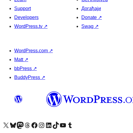
Support
Догађаји
Developers
Donate
↗
WordPress.tv
↗
Swag
↗
WordPress.com
↗
Matt
↗
bbPress
↗
BuddyPress
↗
Visit our X (formerly Twitter) account
Посетите наш Bluesky налог
Visit our Mastodon account
Посетите наш налог на Threads-у
Visit our Facebook page
Посетите наш Инстаграм налог
Visit our LinkedIn account
Посетите наш TikTok налог
Visit our YouTube channel
Посетите наш Tumblr налог