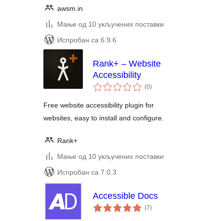
awsm.in
Мање од 10 укључених поставки
Испробан са 6.9.6
Rank+ – Website
Accessibility
укупних
(0
)
оцена
Free website accessibility plugin for
websites, easy to install and configure.
Rank+
Мање од 10 укључених поставки
Испробан са 7.0.3
Accessible Docs
укупних
(7
)
оцена