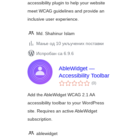
accessibility plugin to help your website
meet WCAG guidelines and provide an
inclusive user experience.
Md. Shahinur Islam
Мање од 10 укључених поставки
Испробан са 6.9.6
AbleWidget —
Accessibility Toolbar
укупних
(0
)
оцена
Add the AbleWidget WCAG 2.1 AA
accessibility toolbar to your WordPress
site. Requires an active AbleWidget
subscription.
ablewidget