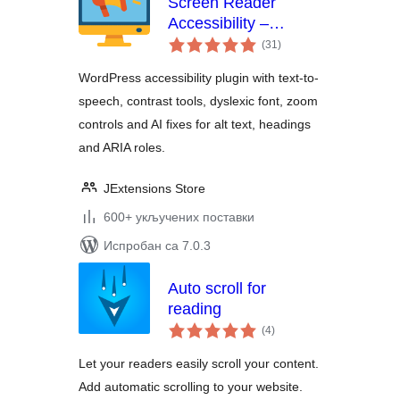
Screen Reader
Accessibility –
укупних
WCAG, Text-to-
(31
)
оцена
Speech & AI
WordPress accessibility plugin with text-to-
Accessibility Fixes
speech, contrast tools, dyslexic font, zoom
controls and AI fixes for alt text, headings
and ARIA roles.
JExtensions Store
600+ укључених поставки
Испробан са 7.0.3
Auto scroll for
reading
укупних
(4
)
оцена
Let your readers easily scroll your content.
Add automatic scrolling to your website.