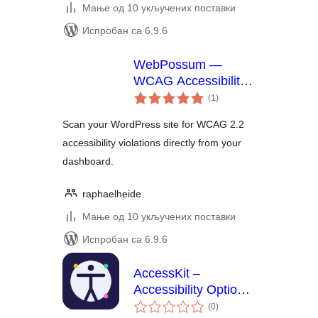
Мање од 10 укључених поставки
Испробан са 6.9.6
WebPossum —
WCAG Accessibility
укупних
Scanner
(1
)
оцена
Scan your WordPress site for WCAG 2.2
accessibility violations directly from your
dashboard.
raphaelheide
Мање од 10 укључених поставки
Испробан са 6.9.6
AccessKit –
Accessibility Options
укупних
Toolbar
(0
)
оцена