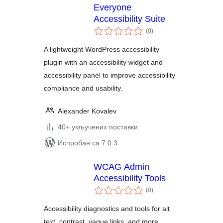
Everyone
Accessibility Suite
укупних
(0
)
оцена
A lightweight WordPress accessibility
plugin with an accessibility widget and
accessibility panel to improve accessibility
compliance and usability.
Alexander Kovalev
40+ укључених поставки
Испробан са 7.0.3
WCAG Admin
Accessibility Tools
укупних
(0
)
оцена
Accessibility diagnostics and tools for alt
text, contrast, vague links, and more.