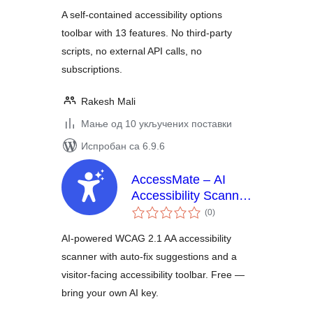
A self-contained accessibility options
toolbar with 13 features. No third-party
scripts, no external API calls, no
subscriptions.
Rakesh Mali
Мање од 10 укључених поставки
Испробан са 6.9.6
AccessMate – AI
Accessibility Scanner
укупних
& Widget
(0
)
оцена
AI-powered WCAG 2.1 AA accessibility
scanner with auto-fix suggestions and a
visitor-facing accessibility toolbar. Free —
bring your own AI key.