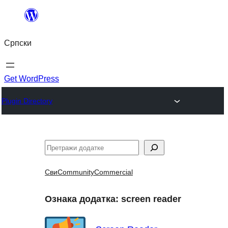
Скочи
на
Српски
садржај
Get WordPress
Plugin Directory
Претрага
Сви
Community
Commercial
Ознака додатка:
screen reader