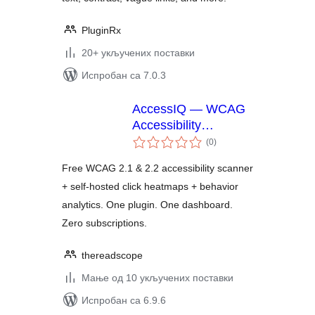
PluginRx
20+ укључених поставки
Испробан са 7.0.3
AccessIQ — WCAG
Accessibility
укупних
Scanner, Heatmap &
(0
)
оцена
Behavior Analytics
Free WCAG 2.1 & 2.2 accessibility scanner
+ self-hosted click heatmaps + behavior
analytics. One plugin. One dashboard.
Zero subscriptions.
thereadscope
Мање од 10 укључених поставки
Испробан са 6.9.6