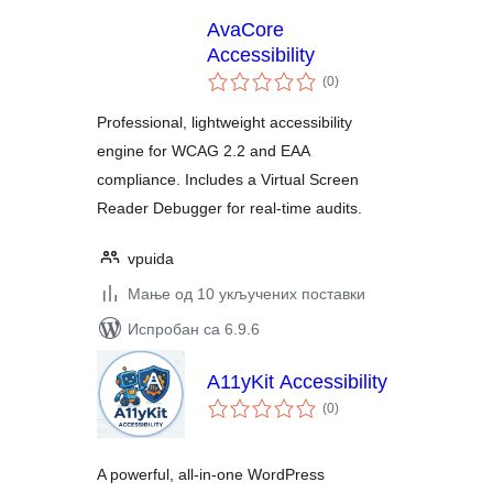
AvaCore
Accessibility
укупних
(0
)
оцена
Professional, lightweight accessibility
engine for WCAG 2.2 and EAA
compliance. Includes a Virtual Screen
Reader Debugger for real-time audits.
vpuida
Мање од 10 укључених поставки
Испробан са 6.9.6
A11yKit Accessibility
укупних
(0
)
оцена
A powerful, all-in-one WordPress