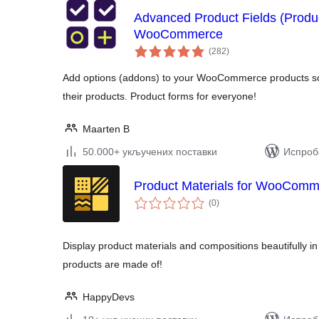
Advanced Product Fields (Produ
WooCommerce
укупних
(282
)
оцена
Add options (addons) to your WooCommerce products so
their products. Product forms for everyone!
Maarten B
50.000+ укључених поставки
Испроба
Product Materials for WooCom
укупних
(0
)
оцена
Display product materials and compositions beautifull
products are made of!
HappyDevs