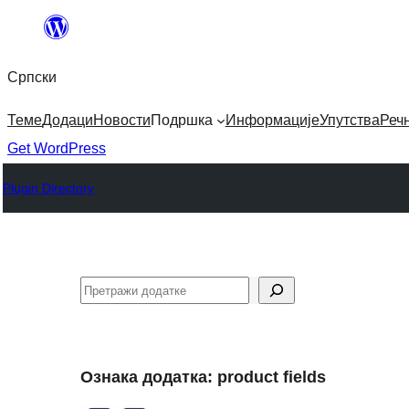
Скочи
на
Српски
садржај
Теме
Додаци
Новости
Подршка
Информације
Упутства
Реч
Get WordPress
Plugin Directory
Претрага
Ознака додатка:
product fields