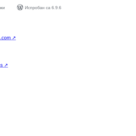
вки
Испробан са 6.9.6
s.com
↗
ss
↗