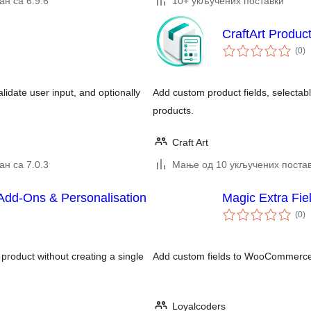
н са 6.9.6
10+ укључених поставки
CraftArt Produ
ук
(0
)
о
date user input, and optionally
Add custom product fields, selecta
products.
Craft Art
н са 7.0.3
Мање од 10 укључених поста
Add-Ons & Personalisation
Magic Extra Fiel
ук
(0
)
о
product without creating a single
Add custom fields to WooCommerce 
Loyalcoders