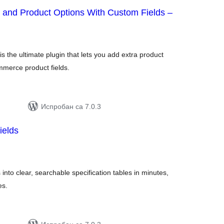
 and Product Options With Custom Fields –
укупних
оцена
the ultimate plugin that lets you add extra product
mmerce product fields.
Испробан са 7.0.3
ields
упних
цена
to clear, searchable specification tables in minutes,
es.