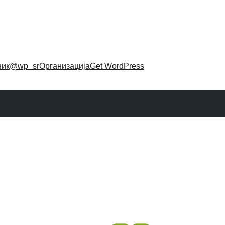
ник
@wp_sr
Организација
Get WordPress