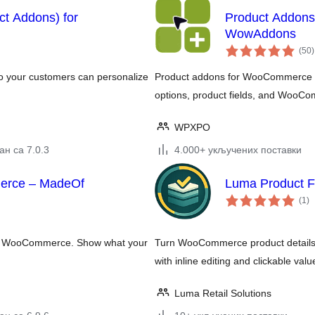
ct Addons) for
Product Addons
WowAddons
(50
)
 your customers can personalize
Product addons for WooCommerce is 
options, product fields, and WooCo
WPXPO
н са 7.0.3
4.000+ укључених поставки
merce – MadeOf
Luma Product F
ук
(1
)
о
y in WooCommerce. Show what your
Turn WooCommerce product details in
with inline editing and clickable valu
Luma Retail Solutions