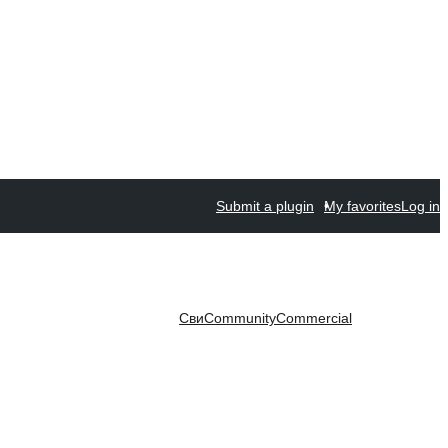
Submit a plugin
My favorites
Log in
Сви
Community
Commercial