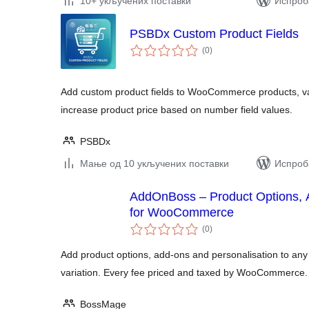
10+ укључених поставки
Испроба
PSBDx Custom Product Fields
укупних
(0
)
оцена
Add custom product fields to WooCommerce products, vali
increase product price based on number field values.
PSBDx
Мање од 10 укључених поставки
Испроба
AddOnBoss – Product Options, 
for WooCommerce
укупних
(0
)
оцена
Add product options, add-ons and personalisation to any 
variation. Every fee priced and taxed by WooCommerce.
BossMage