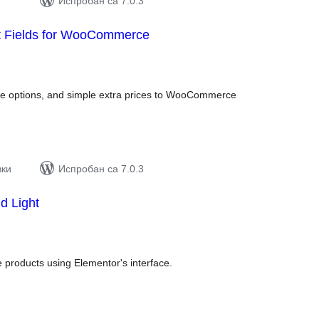
Испробан са 7.0.3
ct Fields for WooCommerce
упних
цена
ble options, and simple extra prices to WooCommerce
вки
Испробан са 7.0.3
d Light
упних
цена
products using Elementor's interface.