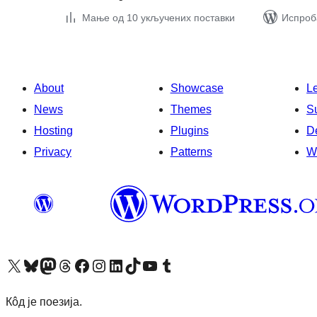
Мање од 10 укључених поставки
Испроба
About
Showcase
L
News
Themes
S
Hosting
Plugins
D
Privacy
Patterns
W
Visit our X (formerly Twitter) account
Посетите наш Bluesky налог
Visit our Mastodon account
Посетите наш налог на Threads-у
Visit our Facebook page
Посетите наш Инстаграм налог
Visit our LinkedIn account
Посетите наш TikTok налог
Visit our YouTube channel
Посетите наш Tumblr налог
Кôд је поезија.