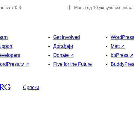
н са 7.0.3
Мање од 10 укључених поста
earn
Get Involved
WordPres
upport
Догађаји
Matt
↗
evelopers
Donate
↗
bbPress
↗
ordPress.tv
↗
Five for the Future
BuddyPre
Српски