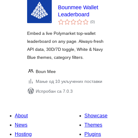
Bounmee Wallet
Leaderboard
укупних
(0
)
оцена
Embed a live Polymarket top-wallet
leaderboard on any page. Always-fresh
API data, 30D/7D toggle, White & Navy
Blue themes, category filters.
Boun Mee
Мање од 10 укључених поставки
Испробан са 7.0.3
About
Showcase
News
Themes
Hosting
Plugins