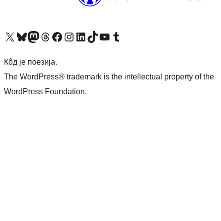
Visit our X (formerly Twitter) account
Посетите наш Bluesky налог
Visit our Mastodon account
Посетите наш налог на Threads-у
Visit our Facebook page
Посетите наш Инстаграм налог
Visit our LinkedIn account
Посетите наш TikTok налог
Visit our YouTube channel
Посетите наш Tumblr налог
Кôд је поезија.
The WordPress® trademark is the intellectual property of the
WordPress Foundation.