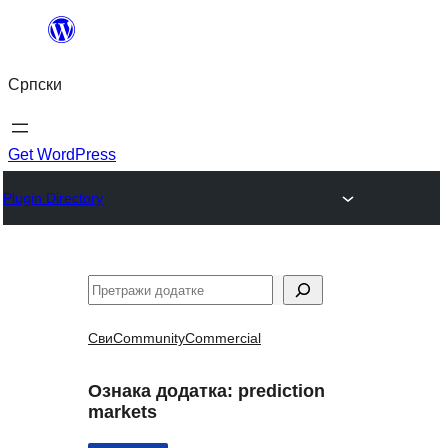
Скочи
на
Српски
садржај
Get WordPress
Plugin Directory
Претрага
Сви
Community
Commercial
Ознака додатка:
prediction
markets