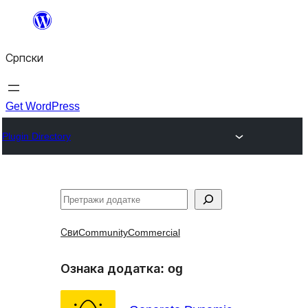
Скочи
на
Српски
садржај
Get WordPress
Plugin Directory
Претрага
Сви
Community
Commercial
Ознака додатка:
og