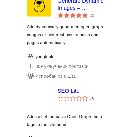
Generate Dynamic
Images –
укупних
Bannerbear
(2
)
оцена
Add dynamically generated open graph
images or pinterest pins to posts and
pages automatically.
yongfook
30+ укључених поставки
Испробан са 6.1.11
SEO Lite
укупних
(0
)
оцена
Adds all of the basic Open Graph meta
tags to the site head.