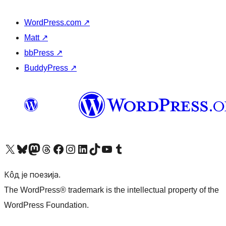
WordPress.com
↗
Matt
↗
bbPress
↗
BuddyPress
↗
Visit our X (formerly Twitter) account
Посетите наш Bluesky налог
Visit our Mastodon account
Посетите наш налог на Threads-у
Visit our Facebook page
Посетите наш Инстаграм налог
Visit our LinkedIn account
Посетите наш TikTok налог
Visit our YouTube channel
Посетите наш Tumblr налог
Кôд је поезија.
The WordPress® trademark is the intellectual property of the
WordPress Foundation.