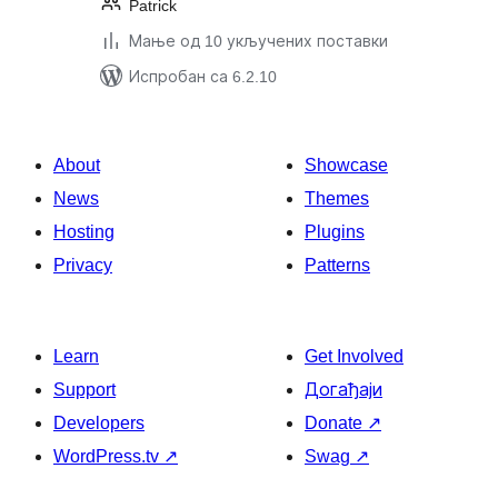
Patrick
Мање од 10 укључених поставки
Испробан са 6.2.10
About
Showcase
News
Themes
Hosting
Plugins
Privacy
Patterns
Learn
Get Involved
Support
Догађаји
Developers
Donate
↗
WordPress.tv
↗
Swag
↗