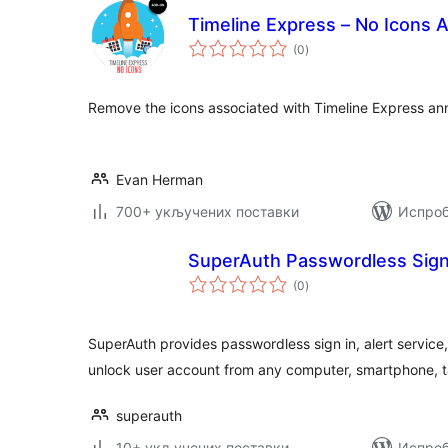
Timeline Express – No Icons
укупних
(0
)
оцена
Remove the icons associated with Timeline Express a
Evan Herman
700+ укључених поставки
Испроб
SuperAuth Passwordless Sign 
укупних
(0
)
оцена
SuperAuth provides passwordless sign in, alert service, 
unlock user account from any computer, smartphone, t
superauth
10+ укључених поставки
Испроб