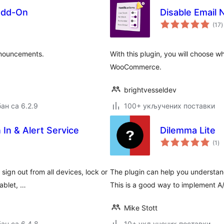
 Add-On
Disable Email
у
(17
)
nnouncements.
With this plugin, you will choose w
WooCommerce.
brightvesseldev
ан са 6.2.9
100+ укључених поставки
In & Alert Service
Dilemma Lite
ук
(1
)
о
sign out from all devices, lock or
The plugin can help you understand
ablet, …
This is a good way to implement A/
Mike Stott
ан са 6.4.8
10+ укључених поставки