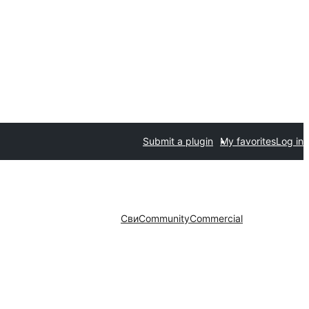
Submit a plugin
My favorites
Log in
Сви
Community
Commercial