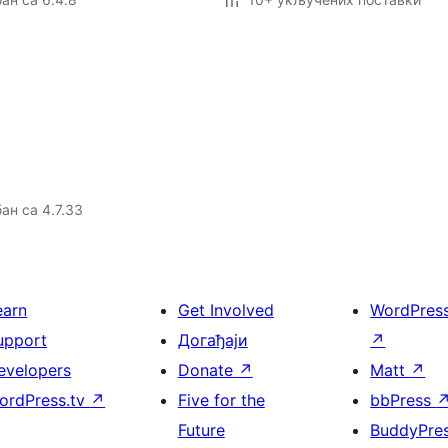
ан са 4.7.33
earn
Get Involved
WordPres
upport
Догађаји
↗
evelopers
Donate
↗
Matt
↗
ordPress.tv
↗
Five for the
bbPress
Future
BuddyPre