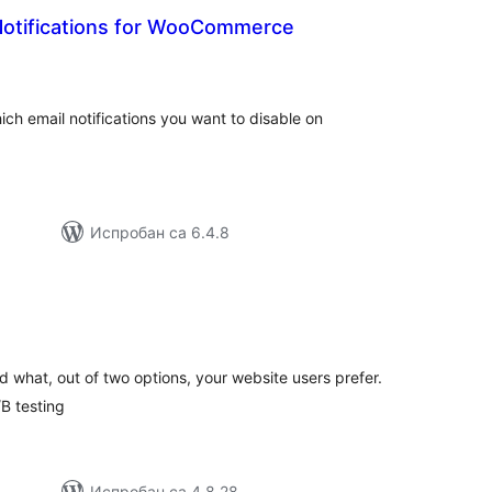
 Notifications for WooCommerce
купних
оцена
hich email notifications you want to disable on
Испробан са 6.4.8
упних
цена
 what, out of two options, your website users prefer.
B testing
Испробан са 4.8.28