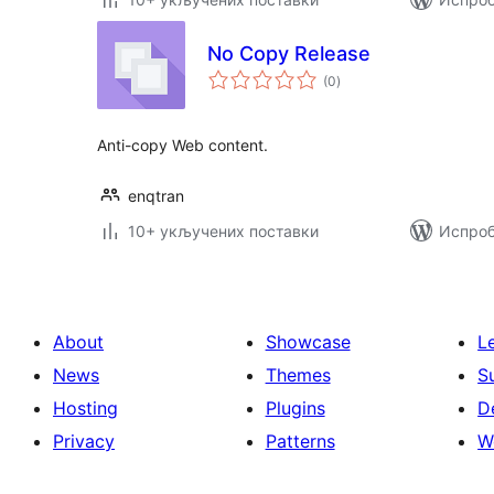
No Copy Release
укупних
(0
)
оцена
Anti-copy Web content.
enqtran
10+ укључених поставки
Испроб
About
Showcase
L
News
Themes
S
Hosting
Plugins
D
Privacy
Patterns
W