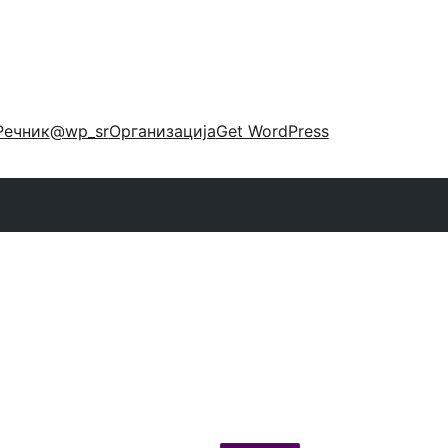
Речник
@wp_sr
Организација
Get WordPress