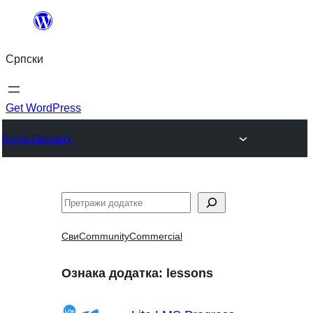
Скочи
на
Српски
садржај
Get WordPress
Plugin Directory
Претрага
Сви
Community
Commercial
Ознака додатка:
lessons