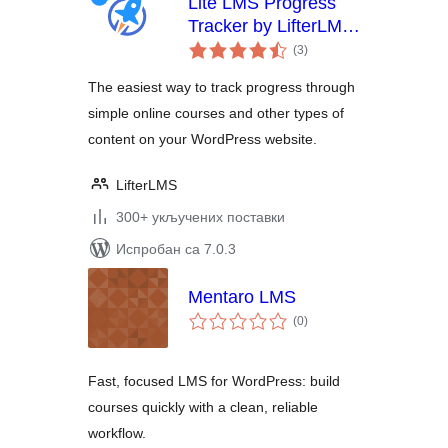
Lite LMS Progress
Tracker by LifterLMS
укупних
– Simple Course,
(3
)
оцена
Membership Site and
The easiest way to track progress through
Content Progress
simple online courses and other types of
Tracking for
content on your WordPress website.
WordPress
LifterLMS
300+ укључених поставки
Испробан са 7.0.3
Mentaro LMS
укупних
(0
)
оцена
Fast, focused LMS for WordPress: build
courses quickly with a clean, reliable
workflow.