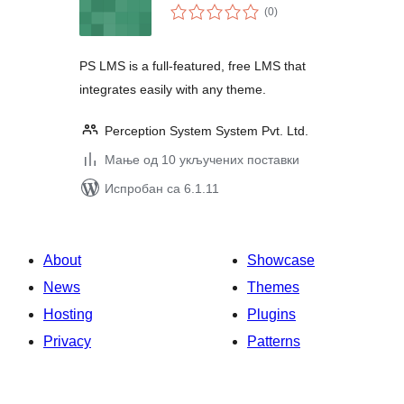
укупних
(0
)
оцена
PS LMS is a full-featured, free LMS that
integrates easily with any theme.
Perception System System Pvt. Ltd.
Мање од 10 укључених поставки
Испробан са 6.1.11
About
Showcase
News
Themes
Hosting
Plugins
Privacy
Patterns