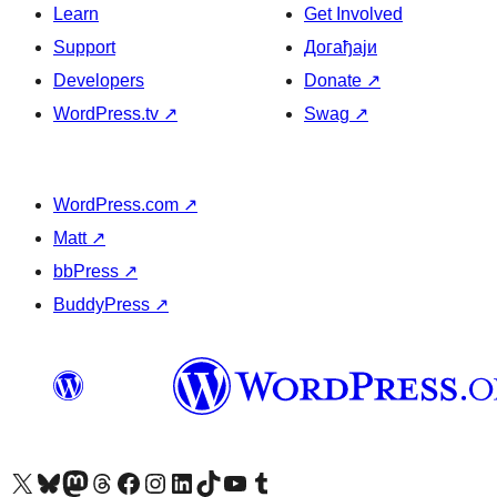
Learn
Get Involved
Support
Догађаји
Developers
Donate
↗
WordPress.tv
↗
Swag
↗
WordPress.com
↗
Matt
↗
bbPress
↗
BuddyPress
↗
Visit our X (formerly Twitter) account
Посетите наш Bluesky налог
Visit our Mastodon account
Посетите наш налог на Threads-у
Visit our Facebook page
Посетите наш Инстаграм налог
Visit our LinkedIn account
Посетите наш TikTok налог
Visit our YouTube channel
Посетите наш Tumblr налог