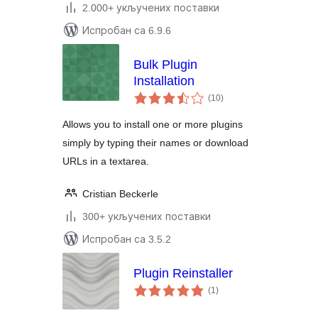
2.000+ укључених поставки
Испробан са 6.9.6
Bulk Plugin
Installation
укупних
(10
)
оцена
Allows you to install one or more plugins
simply by typing their names or download
URLs in a textarea.
Cristian Beckerle
300+ укључених поставки
Испробан са 3.5.2
Plugin Reinstaller
укупних
(1
)
оцена