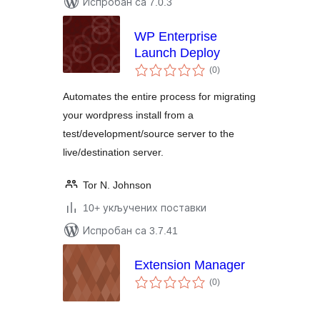
Испробан са 7.0.3
WP Enterprise
Launch Deploy
укупних
(0
)
оцена
Automates the entire process for migrating
your wordpress install from a
test/development/source server to the
live/destination server.
Tor N. Johnson
10+ укључених поставки
Испробан са 3.7.41
Extension Manager
укупних
(0
)
оцена