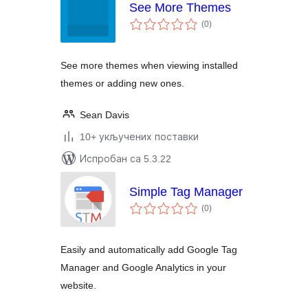
See More Themes
укупних
(0
)
оцена
See more themes when viewing installed
themes or adding new ones.
Sean Davis
10+ укључених поставки
Испробан са 5.3.22
Simple Tag Manager
укупних
(0
)
оцена
Easily and automatically add Google Tag
Manager and Google Analytics in your
website.