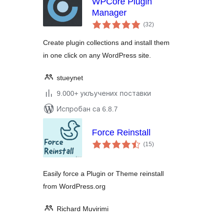
WPCore Plugin
Manager
укупних
(32
)
оцена
Create plugin collections and install them
in one click on any WordPress site.
stueynet
9.000+ укључених поставки
Испробан са 6.8.7
Force Reinstall
укупних
(15
)
оцена
Easily force a Plugin or Theme reinstall
from WordPress.org
Richard Muvirimi