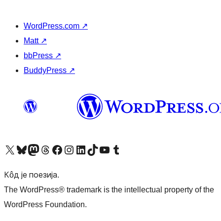
WordPress.com
↗
Matt
↗
bbPress
↗
BuddyPress
↗
Visit our X (formerly Twitter) account
Посетите наш Bluesky налог
Visit our Mastodon account
Посетите наш налог на Threads-у
Visit our Facebook page
Посетите наш Инстаграм налог
Visit our LinkedIn account
Посетите наш TikTok налог
Visit our YouTube channel
Посетите наш Tumblr налог
Кôд је поезија.
The WordPress® trademark is the intellectual property of the
WordPress Foundation.