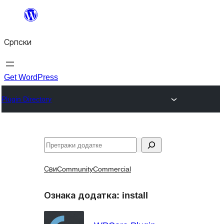
Скочи
на
Српски
садржај
Get WordPress
Plugin Directory
Претрага
Сви
Community
Commercial
Ознака додатка:
install