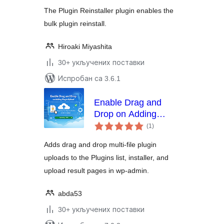
The Plugin Reinstaller plugin enables the
bulk plugin reinstall.
Hiroaki Miyashita
30+ укључених поставки
Испробан са 3.6.1
Enable Drag and
Drop on Adding
укупних
Plugin Upload
(1
)
оцена
Adds drag and drop multi-file plugin
uploads to the Plugins list, installer, and
upload result pages in wp-admin.
abda53
30+ укључених поставки