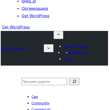
@wp_sr
Организација
Get WordPress
Get WordPress
Submit a plugin
Plugin Directory
My favorites
Log in
Претрага
Сви
Community
Commercial