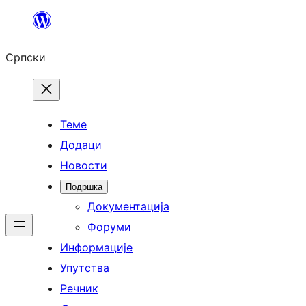
Скочи
на
Српски
садржај
Теме
Додаци
Новости
Подршка
Документација
Форуми
Информације
Упутства
Речник