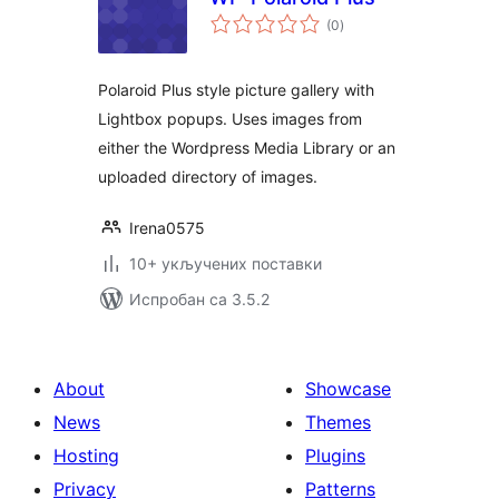
укупних
(0
)
оцена
Polaroid Plus style picture gallery with
Lightbox popups. Uses images from
either the Wordpress Media Library or an
uploaded directory of images.
Irena0575
10+ укључених поставки
Испробан са 3.5.2
About
Showcase
News
Themes
Hosting
Plugins
Privacy
Patterns