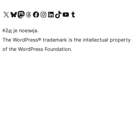
Visit our X (formerly Twitter) account
Посетите наш Bluesky налог
Visit our Mastodon account
Посетите наш налог на Threads-у
Visit our Facebook page
Посетите наш Инстаграм налог
Visit our LinkedIn account
Посетите наш TikTok налог
Visit our YouTube channel
Посетите наш Tumblr налог
Кôд је поезија.
The WordPress® trademark is the intellectual property
of the WordPress Foundation.