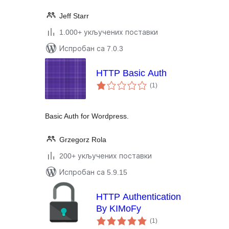
Jeff Starr
1.000+ укључених поставки
Испробан са 7.0.3
HTTP Basic Auth
укупних
(1
)
оцена
Basic Auth for Wordpress.
Grzegorz Rola
200+ укључених поставки
Испробан са 5.9.15
HTTP Authentication
By KIMoFy
укупних
(1
)
оцена