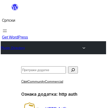
Скочи
на
Српски
садржај
Get WordPress
Plugin Directory
Претрага
Сви
Community
Commercial
Ознака додатка:
http auth