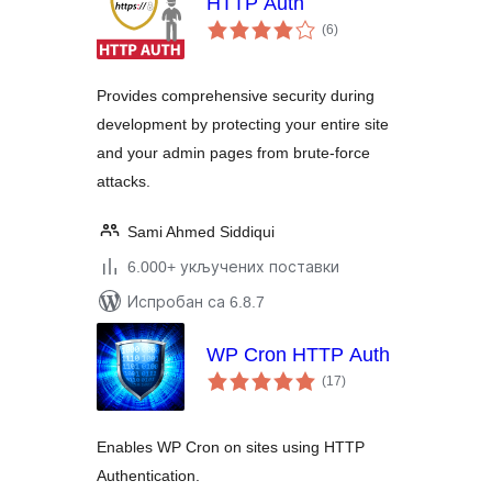
HTTP Auth
укупних
(6
)
оцена
Provides comprehensive security during
development by protecting your entire site
and your admin pages from brute-force
attacks.
Sami Ahmed Siddiqui
6.000+ укључених поставки
Испробан са 6.8.7
WP Cron HTTP Auth
укупних
(17
)
оцена
Enables WP Cron on sites using HTTP
Authentication.