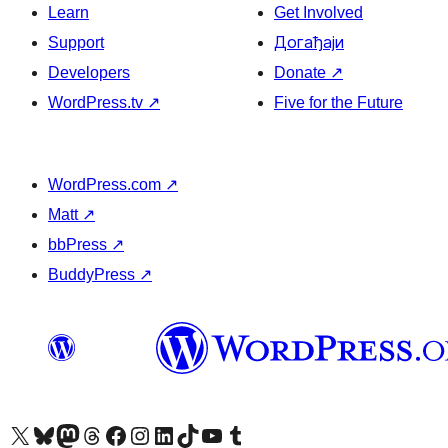
Learn
Get Involved
Support
Догађаји
Developers
Donate
↗
WordPress.tv
↗
Five for the Future
WordPress.com
↗
Matt
↗
bbPress
↗
BuddyPress
↗
Visit our X (formerly Twitter) account
Посетите наш Bluesky налог
Visit our Mastodon account
Посетите наш налог на Threads-у
Visit our Facebook page
Посетите наш Инстаграм налог
Visit our LinkedIn account
Посетите наш TikTok налог
Visit our YouTube channel
Посетите наш Tumblr налог