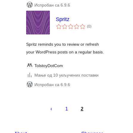
Испробан са 6.9.6
Spritz
укупних
(0
)
оцена
Spritz reminds you to review or refresh
your WordPress posts on a regular basis.
TolstoyDotCom
Мање од 10 укључених поставки
Испробан са 6.9.6
Пагинација
чланака
1
2