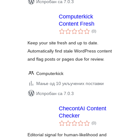
Испробан са 7.0.3
Computerkick
Content Fresh
укупних
(0
)
оцена
Keep your site fresh and up to date.
Automatically find stale WordPress content
and flag posts or pages due for review.
Computerkick
Мање од 10 укључених поставки
Испробан са 7.0.3
ChecontAI Content
Checker
укупних
(0
)
оцена
Editorial signal for human-likelihood and