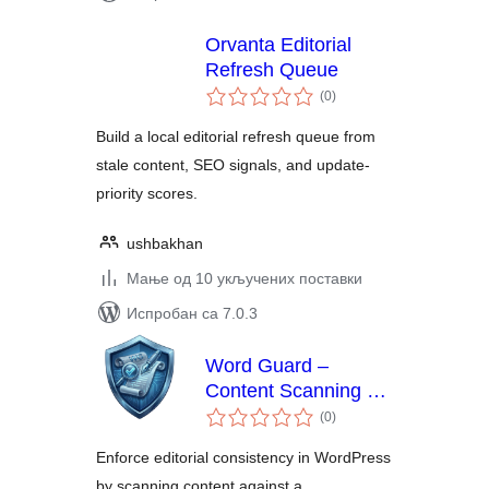
Orvanta Editorial
Refresh Queue
укупних
(0
)
оцена
Build a local editorial refresh queue from
stale content, SEO signals, and update-
priority scores.
ushbakhan
Мање од 10 укључених поставки
Испробан са 7.0.3
Word Guard –
Content Scanning &
укупних
Keyword Control
(0
)
оцена
Enforce editorial consistency in WordPress
by scanning content against a