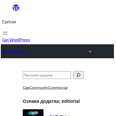
Скочи
на
Српски
садржај
Get WordPress
Plugin Directory
Претрага
Сви
Community
Commercial
Ознака додатка:
editorial