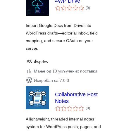
4WP Drive
укупних
(0
)
оцена
Import Google Docs from Drive into
WordPress drafts—editorial inbox, field
mapping, and secure OAuth on your
server.
4wpdev
Мање од 10 укључених поставки
Испробан са 7.0.3
Collaborative Post
Notes
укупних
(0
)
оцена
A lightweight, threaded internal notes
system for WordPress posts, pages, and