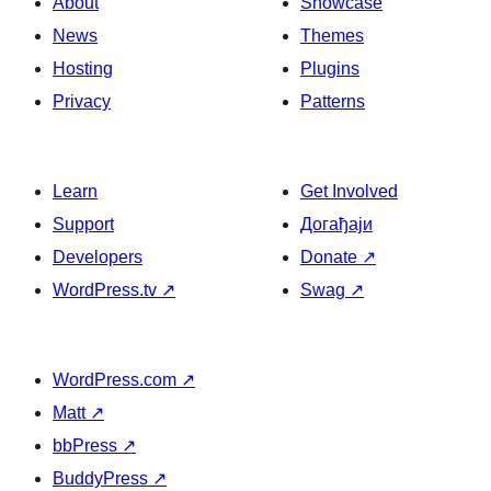
About
Showcase
News
Themes
Hosting
Plugins
Privacy
Patterns
Learn
Get Involved
Support
Догађаји
Developers
Donate
↗
WordPress.tv
↗
Swag
↗
WordPress.com
↗
Matt
↗
bbPress
↗
BuddyPress
↗