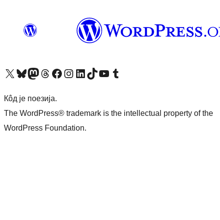
Visit our X (formerly Twitter) account
Посетите наш Bluesky налог
Visit our Mastodon account
Посетите наш налог на Threads-у
Visit our Facebook page
Посетите наш Инстаграм налог
Visit our LinkedIn account
Посетите наш TikTok налог
Visit our YouTube channel
Посетите наш Tumblr налог
Кôд је поезија.
The WordPress® trademark is the intellectual property of the
WordPress Foundation.