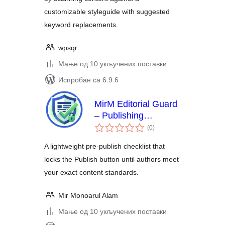
customizable styleguide with suggested
keyword replacements.
wpsqr
Мање од 10 укључених поставки
Испробан са 6.9.6
MirM Editorial Guard
– Publishing
укупних
Checklist & Content
(0
)
оцена
Rules
A lightweight pre-publish checklist that
locks the Publish button until authors meet
your exact content standards.
Mir Monoarul Alam
Мање од 10 укључених поставки