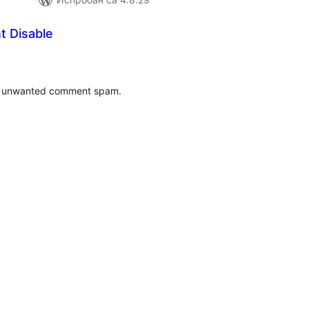
 Disable
купних
цена
id unwanted comment spam.