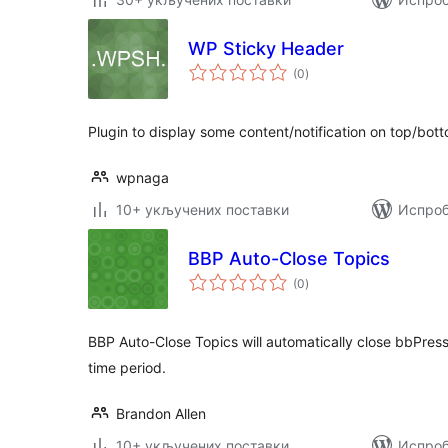
WP Sticky Header
укупних
(0
)
оцена
Plugin to display some content/notification on top/bo
wpnaga
10+ укључених поставки
Испроб
BBP Auto-Close Topics
укупних
(0
)
оцена
BBP Auto-Close Topics will automatically close bbPress
time period.
Brandon Allen
10+ укључених поставки
Испроб