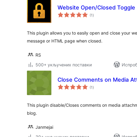
Website Open/Closed Toggle
укупних
(1
)
оцена
This plugin allows you to easily open and close your w
message or HTML page when closed.
RS
500+ укључених поставки
Испроб
Close Comments on Media At
укупних
(1
)
оцена
This plugin disable/Closes comments on media attach
blog.
Janmejai
30+ укључених поставки
Испроб