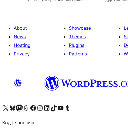
About
Showcase
L
News
Themes
S
Hosting
Plugins
D
Privacy
Patterns
W
Visit our X (formerly Twitter) account
Посетите наш Bluesky налог
Visit our Mastodon account
Посетите наш налог на Threads-у
Visit our Facebook page
Посетите наш Инстаграм налог
Visit our LinkedIn account
Посетите наш TikTok налог
Visit our YouTube channel
Посетите наш Tumblr налог
Кôд је поезија.