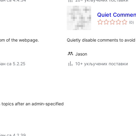
Quiet Comment
у
(0
)
о
ttom of the webpage.
Quietly disable comments to avo
Jason
ан са 5.2.25
10+ укључених поставки
 topics after an admin-specified
ан са 4.2.39