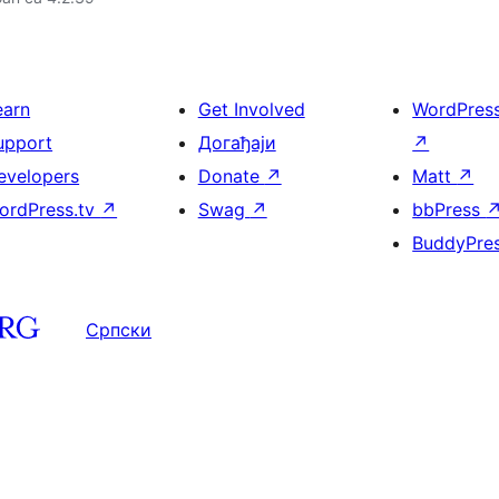
earn
Get Involved
WordPres
upport
Догађаји
↗
evelopers
Donate
↗
Matt
↗
ordPress.tv
↗
Swag
↗
bbPress
BuddyPre
Српски