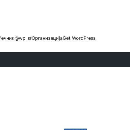
Речник
@wp_sr
Организација
Get WordPress