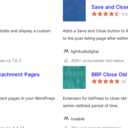
Save and Clos
(13
)
ebsite and display a custom
Adds a Save and Close button to th
to the post listing page after editin
lightbulbdigital
ан са 7.0.3
400+ укључених поставки
tachment Pages
BBP Close Old
у
(2
)
о
ment pages in your WordPress
Extension for bbPress to close old
admin-defined period of time.
Iceable
ан са 4.4.34
20+ укључених поставки