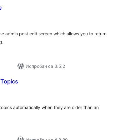
e
укупних
оцена
e admin post edit screen which allows you to return
g.
Испробан са 3.5.2
 Topics
купних
цена
 topics automatically when they are older than an
Испробан са 4.8.29