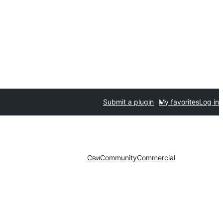
Submit a plugin
My favorites
Log in
Сви
Community
Commercial