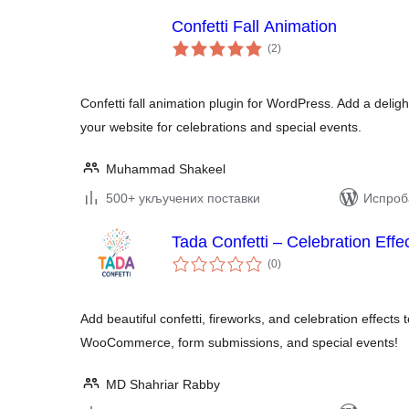
Confetti Fall Animation
укупних
(2
)
оцена
Confetti fall animation plugin for WordPress. Add a delightf
your website for celebrations and special events.
Muhammad Shakeel
500+ укључених поставки
Испроба
Tada Confetti – Celebration Effe
укупних
(0
)
оцена
Add beautiful confetti, fireworks, and celebration effects 
WooCommerce, form submissions, and special events!
MD Shahriar Rabby