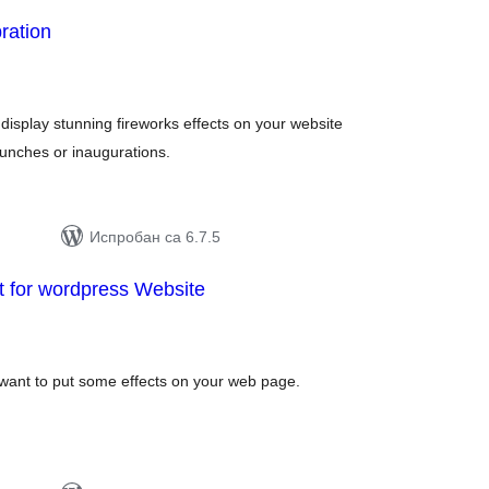
ration
упних
цена
display stunning fireworks effects on your website
aunches or inaugurations.
Испробан са 6.7.5
t for wordpress Website
упних
цена
want to put some effects on your web page.