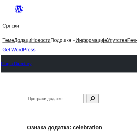
Скочи
на
Српски
садржај
Теме
Додаци
Новости
Подршка
Информације
Упутства
Реч
Get WordPress
Plugin Directory
Претрага
Ознака додатка:
celebration