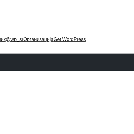
ник
@wp_sr
Организација
Get WordPress