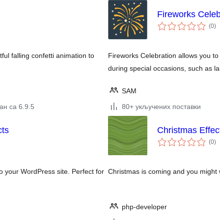
Fireworks Celeb
ук
(0
)
о
ul falling confetti animation to
Fireworks Celebration allows you to 
during special occasions, such as l
SAM
н са 6.9.5
80+ укључених поставки
cts
Christmas Effec
ук
(0
)
о
to your WordPress site. Perfect for
Christmas is coming and you might 
php-developer