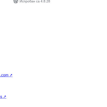
Испробан са 4.8.28
s.com
↗
ss
↗