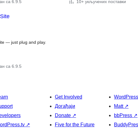
н са 6.9.5
10+ укључених поставки
 Site
ite — just plug and play.
н са 6.9.5
earn
Get Involved
WordPres
upport
Догађаји
Matt
↗
evelopers
Donate
↗
bbPress
↗
ordPress.tv
↗
Five for the Future
BuddyPre