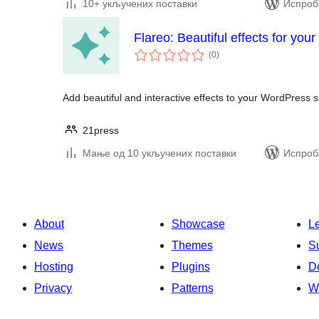
10+ укључених поставки
Испроба
Flareo: Beautiful effects for your
укупних
(0
)
оцена
Add beautiful and interactive effects to your WordPress s
21press
Мање од 10 укључених поставки
Испроба
About
Showcase
L
News
Themes
S
Hosting
Plugins
D
Privacy
Patterns
W