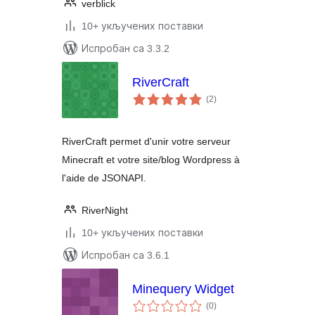
verblick
10+ укључених поставки
Испробан са 3.3.2
RiverCraft
укупних
(2
)
оцена
RiverCraft permet d'unir votre serveur
Minecraft et votre site/blog Wordpress à
l'aide de JSONAPI.
RiverNight
10+ укључених поставки
Испробан са 3.6.1
Minequery Widget
укупних
(0
)
оцена