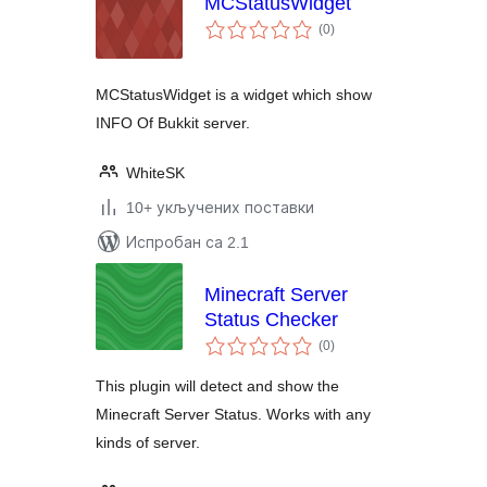
MCStatusWidget
укупних
(0
)
оцена
MCStatusWidget is a widget which show
INFO Of Bukkit server.
WhiteSK
10+ укључених поставки
Испробан са 2.1
Minecraft Server
Status Checker
укупних
(0
)
оцена
This plugin will detect and show the
Minecraft Server Status. Works with any
kinds of server.