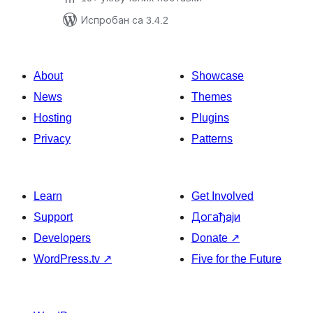
Испробан са 3.4.2
About
Showcase
News
Themes
Hosting
Plugins
Privacy
Patterns
Learn
Get Involved
Support
Догађаји
Developers
Donate
↗
WordPress.tv
↗
Five for the Future