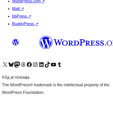
WordPress.com
↗
Matt
↗
bbPress
↗
BuddyPress
↗
Visit our X (formerly Twitter) account
Посетите наш Bluesky налог
Visit our Mastodon account
Посетите наш налог на Threads-у
Visit our Facebook page
Посетите наш Инстаграм налог
Visit our LinkedIn account
Посетите наш TikTok налог
Visit our YouTube channel
Посетите наш Tumblr налог
Кôд је поезија.
The WordPress® trademark is the intellectual property of the
WordPress Foundation.