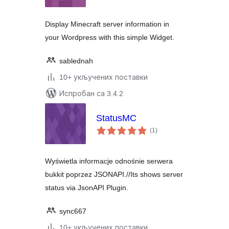
Display Minecraft server information in
your Wordpress with this simple Widget.
sablednah
10+ укључених поставки
Испробан са 3.4.2
StatusMC
укупних
(1
)
оцена
Wyświetla informacje odnośnie serwera
bukkit poprzez JSONAPI.//Its shows server
status via JsonAPI Plugin.
sync667
10+ укључених поставки