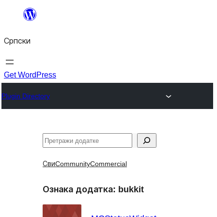
Скочи
на
Српски
садржај
Get WordPress
Plugin Directory
Претрага
Сви
Community
Commercial
Ознака додатка:
bukkit