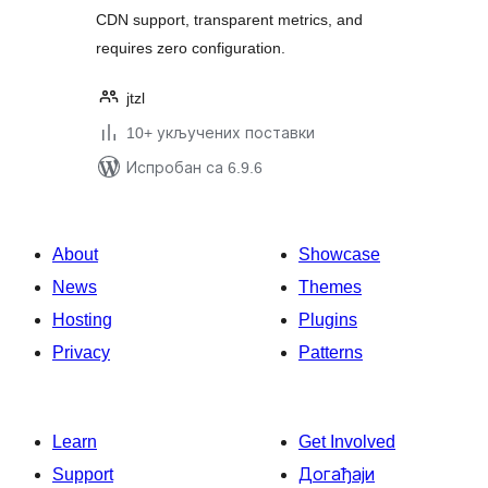
CDN support, transparent metrics, and
requires zero configuration.
jtzl
10+ укључених поставки
Испробан са 6.9.6
About
Showcase
News
Themes
Hosting
Plugins
Privacy
Patterns
Learn
Get Involved
Support
Догађаји