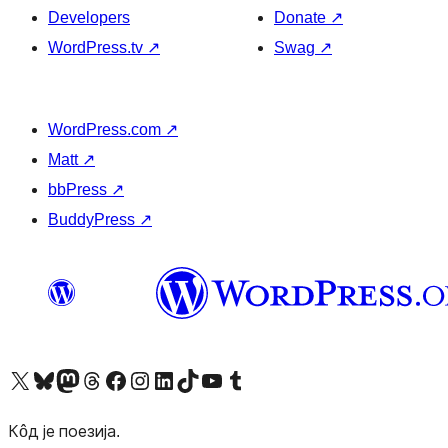
Developers
Donate
↗
WordPress.tv
↗
Swag
↗
WordPress.com
↗
Matt
↗
bbPress
↗
BuddyPress
↗
Visit our X (formerly Twitter) account
Посетите наш Bluesky налог
Visit our Mastodon account
Посетите наш налог на Threads-у
Visit our Facebook page
Посетите наш Инстаграм налог
Visit our LinkedIn account
Посетите наш TikTok налог
Visit our YouTube channel
Посетите наш Tumblr налог
Кôд је поезија.