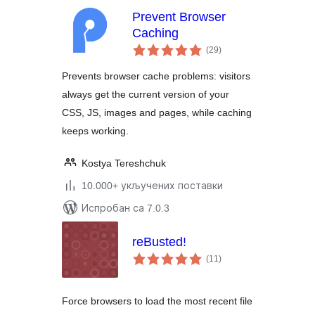
Prevent Browser
Caching
укупних
(29
)
оцена
Prevents browser cache problems: visitors
always get the current version of your
CSS, JS, images and pages, while caching
keeps working.
Kostya Tereshchuk
10.000+ укључених поставки
Испробан са 7.0.3
reBusted!
укупних
(11
)
оцена
Force browsers to load the most recent file