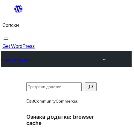
Скочи
на
Српски
садржај
Get WordPress
Plugin Directory
Претрага
Сви
Community
Commercial
Ознака додатка:
browser
cache