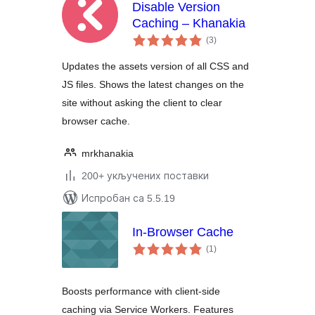
Disable Version
Caching – Khanakia
укупних
(3
)
оцена
Updates the assets version of all CSS and
JS files. Shows the latest changes on the
site without asking the client to clear
browser cache.
mrkhanakia
200+ укључених поставки
Испробан са 5.5.19
In-Browser Cache
укупних
(1
)
оцена
Boosts performance with client-side
caching via Service Workers. Features