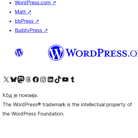
WordPress.com
↗
Matt
↗
bbPress
↗
BuddyPress
↗
Visit our X (formerly Twitter) account
Посетите наш Bluesky налог
Visit our Mastodon account
Посетите наш налог на Threads-у
Visit our Facebook page
Посетите наш Инстаграм налог
Visit our LinkedIn account
Посетите наш TikTok налог
Visit our YouTube channel
Посетите наш Tumblr налог
Кôд је поезија.
The WordPress® trademark is the intellectual property of
the WordPress Foundation.