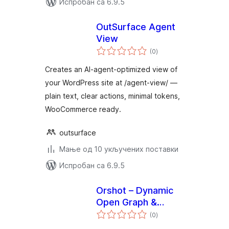
Испробан са 6.9.5
OutSurface Agent
View
укупних
(0
)
оцена
Creates an AI-agent-optimized view of
your WordPress site at /agent-view/ —
plain text, clear actions, minimal tokens,
WooCommerce ready.
outsurface
Мање од 10 укључених поставки
Испробан са 6.9.5
Orshot – Dynamic
Open Graph &
укупних
Featured Images
(0
)
оцена