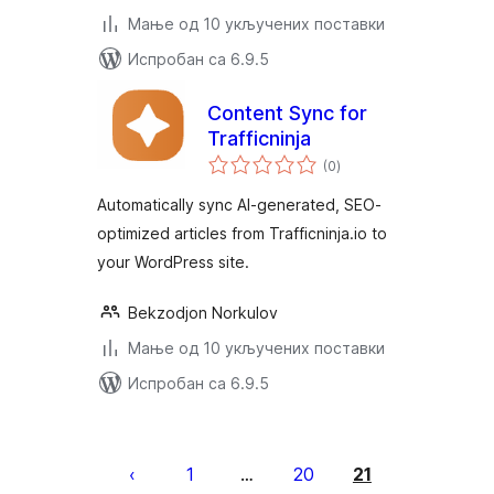
Мање од 10 укључених поставки
Испробан са 6.9.5
Content Sync for
Trafficninja
укупних
(0
)
оцена
Automatically sync AI-generated, SEO-
optimized articles from Trafficninja.io to
your WordPress site.
Bekzodjon Norkulov
Мање од 10 укључених поставки
Испробан са 6.9.5
Пагинација
чланака
1
20
21
…