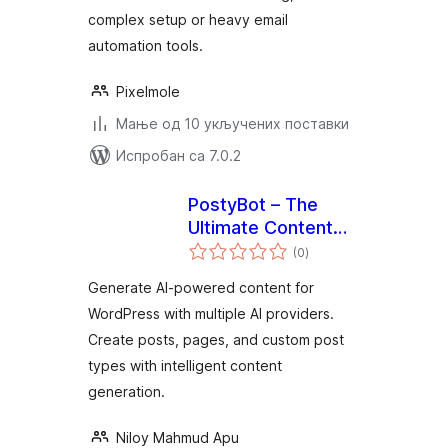
complex setup or heavy email
automation tools.
Pixelmole
Мање од 10 укључених поставки
Испробан са 7.0.2
PostyBot – The
Ultimate Content
укупних
Manager
(0
)
оцена
Generate AI-powered content for
WordPress with multiple AI providers.
Create posts, pages, and custom post
types with intelligent content
generation.
Niloy Mahmud Apu