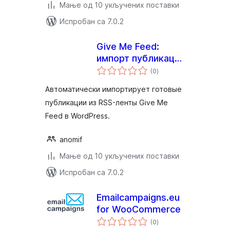
Мање од 10 укључених поставки
Испробан са 7.0.2
Give Me Feed:
импорт публикаций
укупних
из RSS
(0
)
оцена
Автоматически импортирует готовые
публикации из RSS-ленты Give Me
Feed в WordPress.
anomif
Мање од 10 укључених поставки
Испробан са 7.0.2
Emailcampaigns.eu
for WooCommerce
укупних
(0
)
оцена