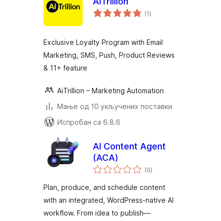
AiTrillion
укупних
(1
)
оцена
Exclusive Loyalty Program with Email
Marketing, SMS, Push, Product Reviews
& 11+ feature
AiTrillion – Marketing Automation
Мање од 10 укључених поставки
Испробан са 6.8.6
AI Content Agent
(ACA)
укупних
(0
)
оцена
Plan, produce, and schedule content
with an integrated, WordPress‑native AI
workflow. From idea to publish—