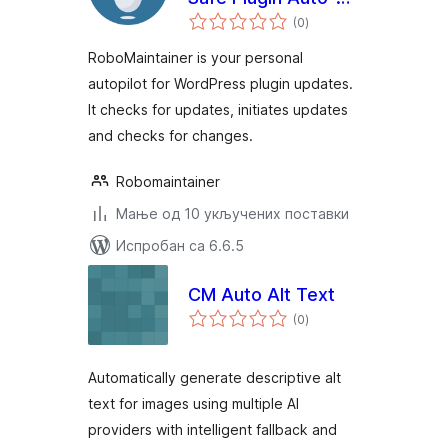
укупних
Updates
(0
)
оцена
RoboMaintainer is your personal
autopilot for WordPress plugin updates.
It checks for updates, initiates updates
and checks for changes.
Robomaintainer
Мање од 10 укључених поставки
Испробан са 6.6.5
CM Auto Alt Text
укупних
(0
)
оцена
Automatically generate descriptive alt
text for images using multiple AI
providers with intelligent fallback and