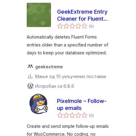
GeekExtreme Entry
Cleaner for Fluent
укупних
Forms
(0
)
оцена
Automatically deletes Fluent Forms
entries older than a specified number of
days to keep your database optimized.
geekextreme
Мање од 10 укључених поставки
Испробан са 6.8.6
Pixelmole – Follow-
up emails
укупних
(0
)
оцена
Create and send simple follow-up emails
for WooCommerce. No coding, no