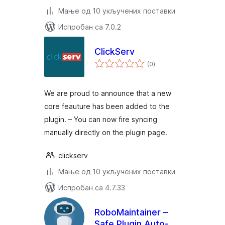
Мање од 10 укључених поставки
Испробан са 7.0.2
ClickServ
укупних
(0
)
оцена
We are proud to announce that a new
core feauture has been added to the
plugin. – You can now fire syncing
manually directly on the plugin page.
clickserv
Мање од 10 укључених поставки
Испробан са 4.7.33
RoboMaintainer –
Safe Plugin Auto-