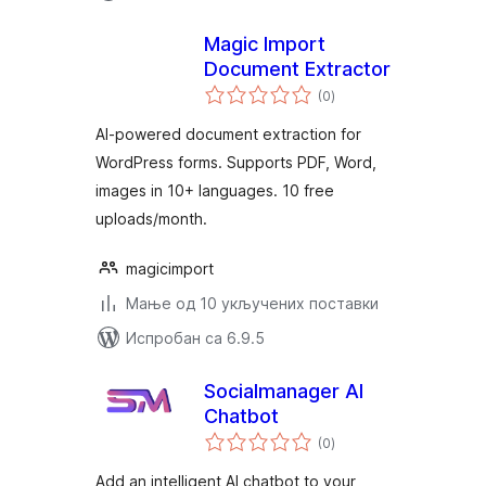
Magic Import
Document Extractor
укупних
(0
)
оцена
AI-powered document extraction for
WordPress forms. Supports PDF, Word,
images in 10+ languages. 10 free
uploads/month.
magicimport
Мање од 10 укључених поставки
Испробан са 6.9.5
Socialmanager AI
Chatbot
укупних
(0
)
оцена
Add an intelligent AI chatbot to your