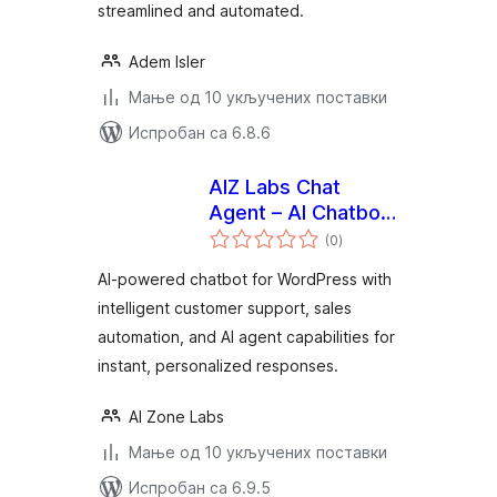
streamlined and automated.
Adem Isler
Мање од 10 укључених поставки
Испробан са 6.8.6
AIZ Labs Chat
Agent – AI Chatbot
укупних
Agent for Customer
(0
)
оцена
Support & Sales
AI-powered chatbot for WordPress with
intelligent customer support, sales
automation, and AI agent capabilities for
instant, personalized responses.
AI Zone Labs
Мање од 10 укључених поставки
Испробан са 6.9.5