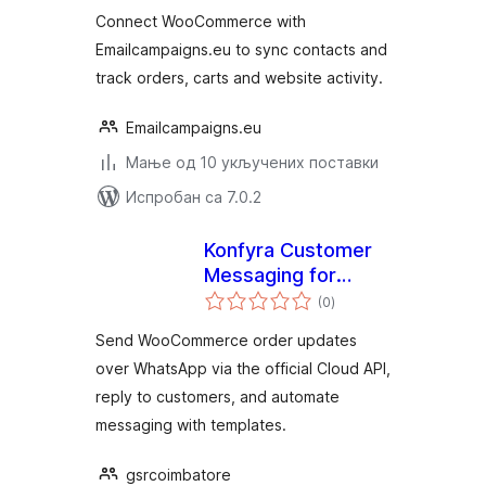
Connect WooCommerce with
Emailcampaigns.eu to sync contacts and
track orders, carts and website activity.
Emailcampaigns.eu
Мање од 10 укључених поставки
Испробан са 7.0.2
Konfyra Customer
Messaging for
укупних
WooCommerce
(0
)
оцена
Send WooCommerce order updates
over WhatsApp via the official Cloud API,
reply to customers, and automate
messaging with templates.
gsrcoimbatore