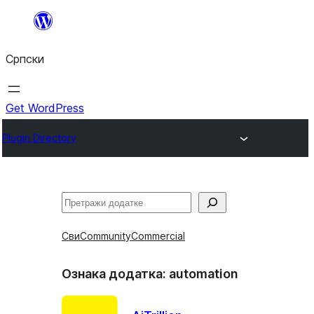
Скочи
на
Српски
садржај
Get WordPress
Plugin Directory
Претрага
Сви
Community
Commercial
Ознака додатка:
automation