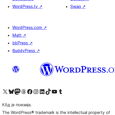
WordPress.tv
↗
Swag
↗
WordPress.com
↗
Matt
↗
bbPress
↗
BuddyPress
↗
Visit our X (formerly Twitter) account
Посетите наш Bluesky налог
Visit our Mastodon account
Посетите наш налог на Threads-у
Visit our Facebook page
Посетите наш Инстаграм налог
Visit our LinkedIn account
Посетите наш TikTok налог
Visit our YouTube channel
Посетите наш Tumblr налог
Кôд је поезија.
The WordPress® trademark is the intellectual property of