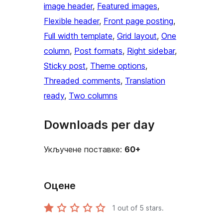
image header
, 
Featured images
, 
Flexible header
, 
Front page posting
, 
Full width template
, 
Grid layout
, 
One
column
, 
Post formats
, 
Right sidebar
, 
Sticky post
, 
Theme options
, 
Threaded comments
, 
Translation
ready
, 
Two columns
Downloads per day
Укључене поставке:
60+
Оцене
1
out of 5 stars.