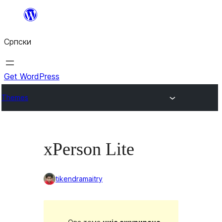
Скочи
на
Српски
садржај
Get WordPress
Themes
xPerson Lite
tikendramaitry