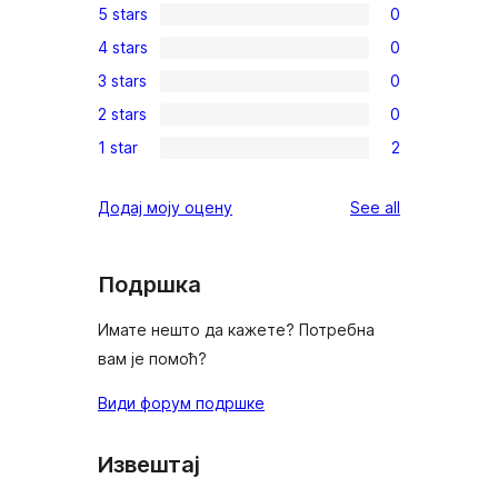
5 stars
0
0
4 stars
0
5-
0
3 stars
0
star
4-
0
reviews
2 stars
0
star
3-
0
reviews
1 star
2
star
2-
2
reviews
star
1-
reviews
Додај моју оцену
See all
reviews
star
reviews
Подршка
Имате нешто да кажете? Потребна
вам је помоћ?
Види форум подршке
Извештај