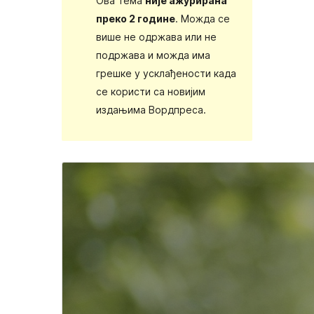
Ова тема
није ажурирана
преко 2 године
. Можда се
више не одржава или не
подржава и можда има
грешке у усклађености када
се користи са новијим
издањима Вордпреса.