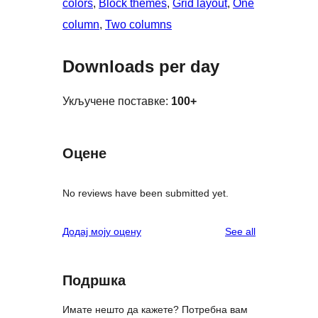
colors
, 
Block themes
, 
Grid layout
, 
One
column
, 
Two columns
Downloads per day
Укључене поставке:
100+
Оцене
No reviews have been submitted yet.
reviews
Додај моју оцену
See all
Подршка
Имате нешто да кажете? Потребна вам