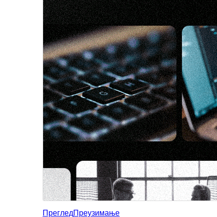
Преглед
Преузимање