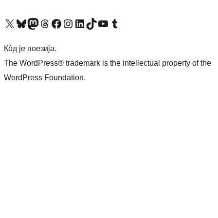
Visit our X (formerly Twitter) account
Посетите наш Bluesky налог
Visit our Mastodon account
Посетите наш налог на Threads-у
Visit our Facebook page
Посетите наш Инстаграм налог
Visit our LinkedIn account
Посетите наш TikTok налог
Visit our YouTube channel
Посетите наш Tumblr налог
Кôд је поезија.
The WordPress® trademark is the intellectual property of the
WordPress Foundation.