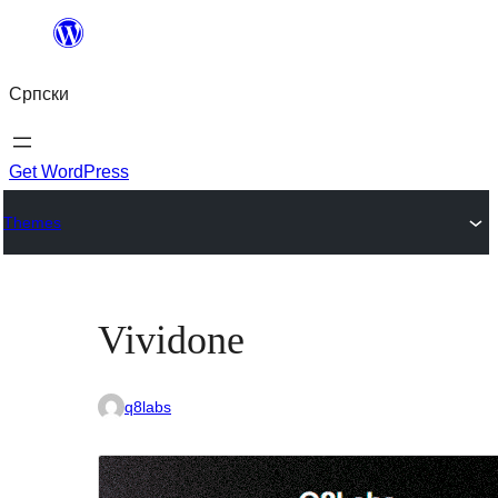
Скочи
на
Српски
садржај
Get WordPress
Themes
Vividone
q8labs