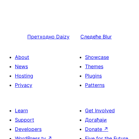
Претходно
Daizy
Следеће
Blur
About
Showcase
News
Themes
Hosting
Plugins
Privacy
Patterns
Learn
Get Involved
Support
Догађаји
Developers
Donate
↗
WordPress.tv
↗
Five for the Future