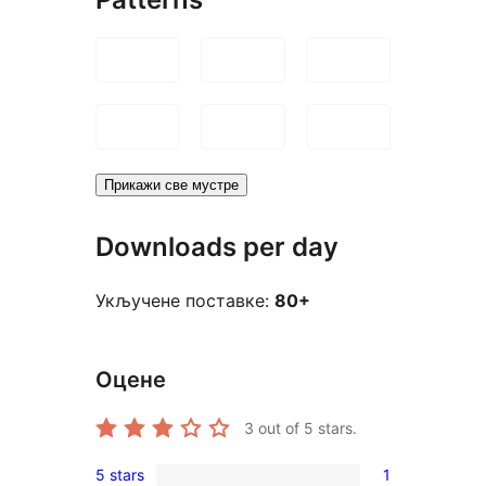
Прикажи све мустре
Downloads per day
Укључене поставке:
80+
Оцене
3
out of 5 stars.
5 stars
1