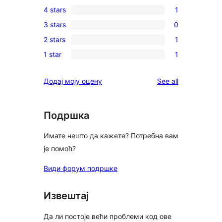
1
4 stars
1
5-
1
3 stars
0
star
4-
0
review
2 stars
1
star
3-
1
review
1 star
1
star
2-
1
reviews
star
1-
reviews
Додај моју оцену
See all
review
star
review
Подршка
Имате нешто да кажете? Потребна вам
је помоћ?
Види форум подршке
Извештај
Да ли постоје већи проблеми код ове