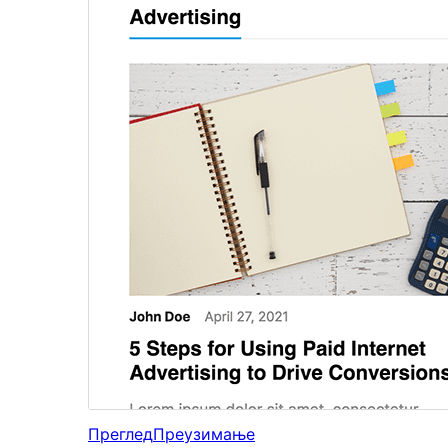
Преглед
Преузимање