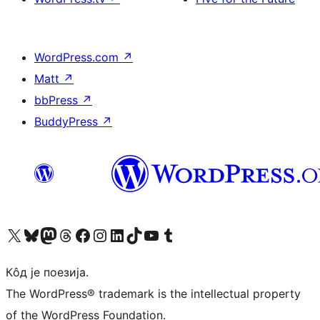
WordPress.com
↗
Matt
↗
bbPress
↗
BuddyPress
↗
Visit our X (formerly Twitter) account
Посетите наш Bluesky налог
Visit our Mastodon account
Посетите наш налог на Threads-у
Visit our Facebook page
Посетите наш Инстаграм налог
Visit our LinkedIn account
Посетите наш TikTok налог
Visit our YouTube channel
Посетите наш Tumblr налог
Кôд је поезија.
The WordPress® trademark is the intellectual property
of the WordPress Foundation.