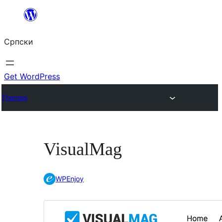
Скочи
на
Српски
садржај
Get WordPress
Themes
VisualMag
WPEnjoy