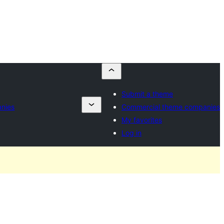
Submit a theme
nies
Commercial theme companies
My favorites
Log in