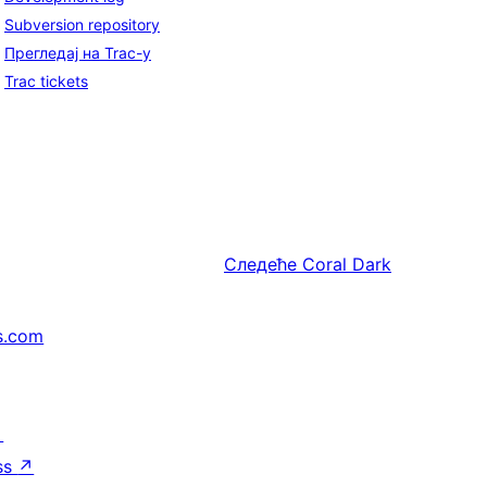
Subversion repository
Прегледај на Trac-у
Trac tickets
Следеће
Coral Dark
s.com
↗
ss
↗