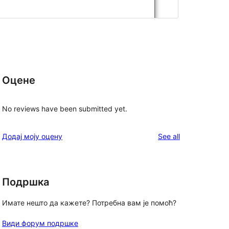
Оцене
No reviews have been submitted yet.
reviews
Додај моју оцену
See all
Подршка
Имате нешто да кажете? Потребна вам је помоћ?
Види форум подршке