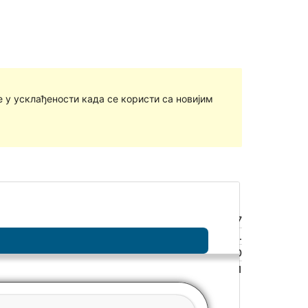
у усклађености када се користи са новијим
Преглед
Преузимање
Издање
1.17
Last updated
19. јул 2016.
Active installations
Мање од 10
WordPress version
4.1