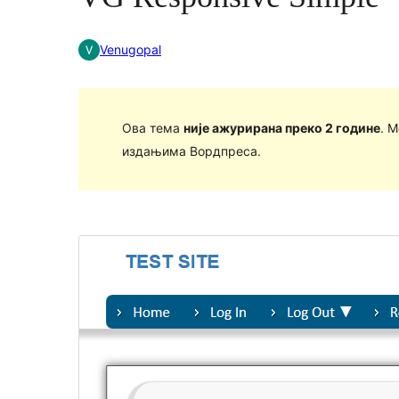
Venugopal
Ова тема
није ажурирана преко 2 године
. 
издањима Вордпреса.