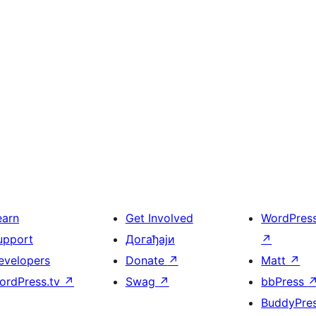
earn
Get Involved
WordPres
upport
Догађаји
↗
evelopers
Donate
↗
Matt
↗
ordPress.tv
↗
Swag
↗
bbPress
BuddyPre