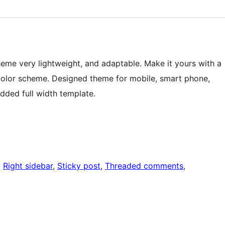
eme very lightweight, and adaptable. Make it yours with a
olor scheme. Designed theme for mobile, smart phone,
dded full width template.
, 
Right sidebar
, 
Sticky post
, 
Threaded comments
, 