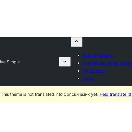
Submit a theme
ive Simple
Commercial theme compa
My favorites
Log in
This theme is not translated into Српски језик yet.
Help translate it!