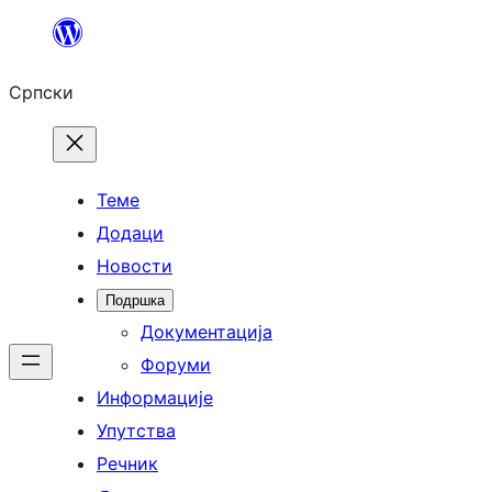
Скочи
на
Српски
садржај
Теме
Додаци
Новости
Подршка
Документација
Форуми
Информације
Упутства
Речник