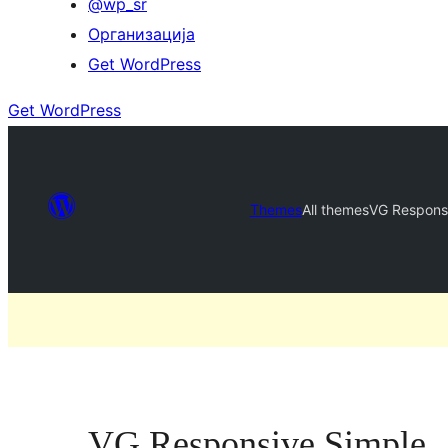
@wp_sr
Организација
Get WordPress
Get WordPress
Themes
All themes
VG Respons
VG Responsive Simple