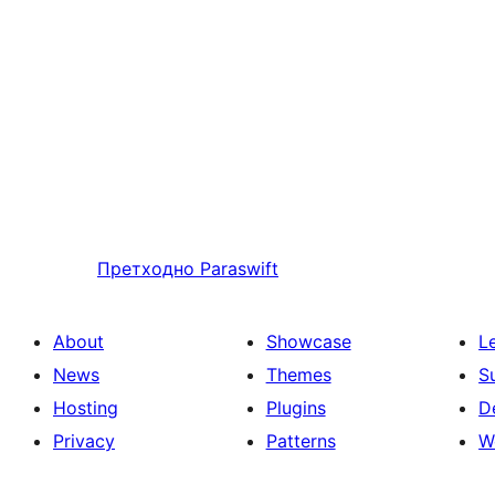
Претходно
Paraswift
About
Showcase
L
News
Themes
S
Hosting
Plugins
D
Privacy
Patterns
W