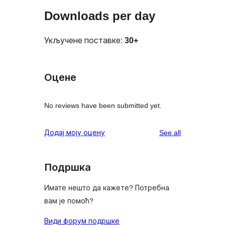
Downloads per day
Укључене поставке:
30+
Оцене
No reviews have been submitted yet.
reviews
Додај моју оцену
See all
Подршка
Имате нешто да кажете? Потребна
вам је помоћ?
Види форум подршке