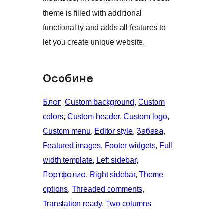
theme is filled with additional
functionality and adds all features to
let you create unique website.
Особине
Блог
, 
Custom background
, 
Custom
colors
, 
Custom header
, 
Custom logo
, 
Custom menu
, 
Editor style
, 
Забава
, 
Featured images
, 
Footer widgets
, 
Full
width template
, 
Left sidebar
, 
Портфолио
, 
Right sidebar
, 
Theme
options
, 
Threaded comments
, 
Translation ready
, 
Two columns