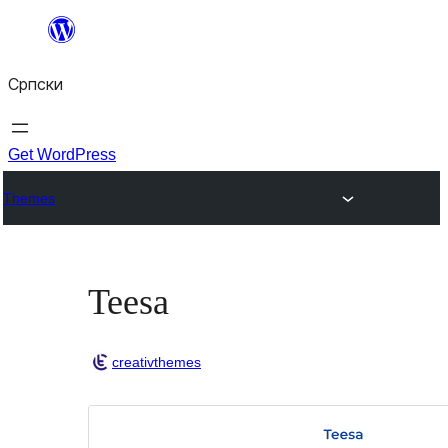
Скочи
на
Српски
садржај
Get WordPress
Themes
Teesa
creativthemes