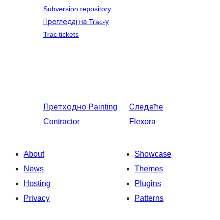
Subversion repository
Прегледај на Trac-у
Trac tickets
Претходно
Painting
Следеће
Contractor
Flexora
About
Showcase
News
Themes
Hosting
Plugins
Privacy
Patterns