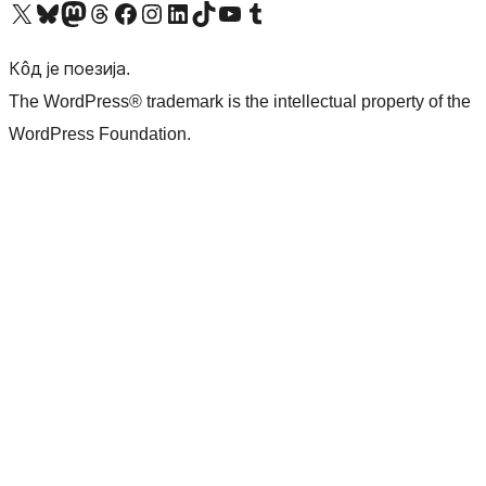
Visit our X (formerly Twitter) account
Посетите наш Bluesky налог
Visit our Mastodon account
Посетите наш налог на Threads-у
Visit our Facebook page
Посетите наш Инстаграм налог
Visit our LinkedIn account
Посетите наш TikTok налог
Visit our YouTube channel
Посетите наш Tumblr налог
Кôд је поезија.
The WordPress® trademark is the intellectual property of the
WordPress Foundation.