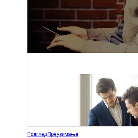
Преглед
Преузимање