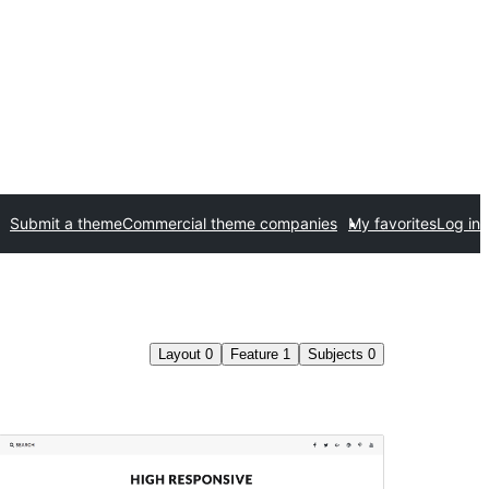
Submit a theme
Commercial theme companies
My favorites
Log in
Layout
0
Feature
1
Subjects
0