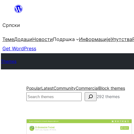
Скочи
на
Српски
садржај
Теме
Додаци
Новости
Подршка
Информације
Упутства
Get WordPress
Themes
Popular
Latest
Community
Commercial
Block themes
Претрага
292 themes
микроформати