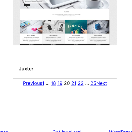
Juxter
Previous
1
…
18
19
20
21
22
…
25
Next