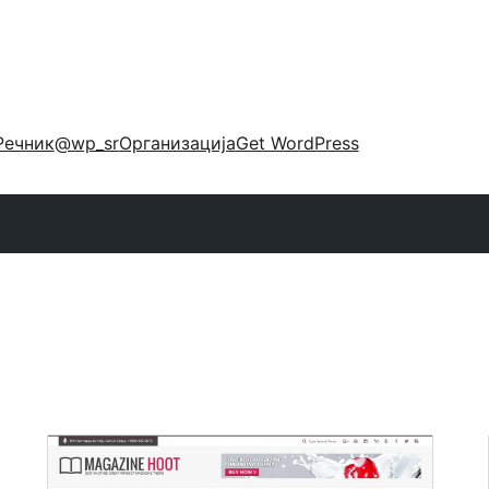
Речник
@wp_sr
Организација
Get WordPress