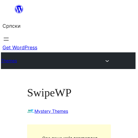
Скочи
на
Српски
садржај
Get WordPress
Themes
SwipeWP
Mystery Themes