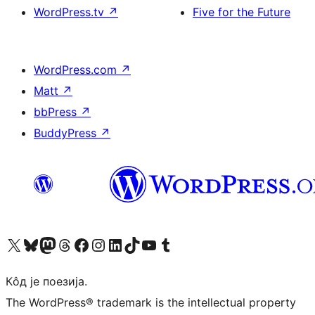
WordPress.tv
↗
Five for the Future
WordPress.com
↗
Matt
↗
bbPress
↗
BuddyPress
↗
Visit our X (formerly Twitter) account
Посетите наш Bluesky налог
Visit our Mastodon account
Посетите наш налог на Threads-у
Visit our Facebook page
Посетите наш Инстаграм налог
Visit our LinkedIn account
Посетите наш TikTok налог
Visit our YouTube channel
Посетите наш Tumblr налог
Кôд је поезија.
The WordPress® trademark is the intellectual property