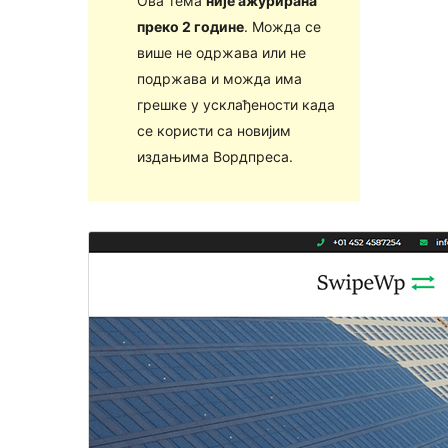
Ова тема
није ажурирана
преко 2 године
. Можда се
више не одржава или не
подржава и можда има
грешке у усклађености када
се користи са новијим
издањима Вордпреса.