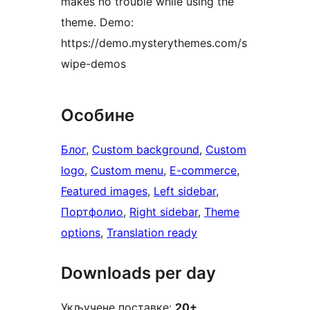
makes no trouble while using the
theme. Demo:
https://demo.mysterythemes.com/s
wipe-demos
Особине
Блог
, 
Custom background
, 
Custom
logo
, 
Custom menu
, 
E-commerce
, 
Featured images
, 
Left sidebar
, 
Портфолио
, 
Right sidebar
, 
Theme
options
, 
Translation ready
Downloads per day
Укључене поставке:
20+