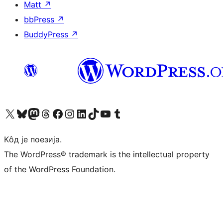
Matt
↗
bbPress
↗
BuddyPress
↗
Visit our X (formerly Twitter) account
Посетите наш Bluesky налог
Visit our Mastodon account
Посетите наш налог на Threads-у
Visit our Facebook page
Посетите наш Инстаграм налог
Visit our LinkedIn account
Посетите наш TikTok налог
Visit our YouTube channel
Посетите наш Tumblr налог
Кôд је поезија.
The WordPress® trademark is the intellectual property
of the WordPress Foundation.