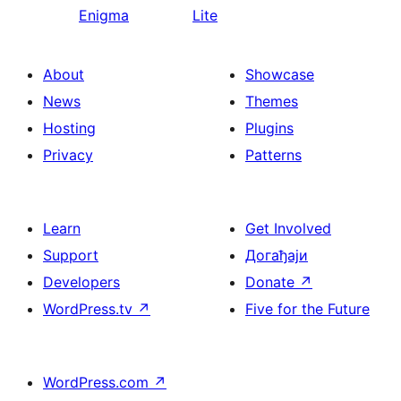
Enigma
Lite
About
Showcase
News
Themes
Hosting
Plugins
Privacy
Patterns
Learn
Get Involved
Support
Догађаји
Developers
Donate
↗
WordPress.tv
↗
Five for the Future
WordPress.com
↗