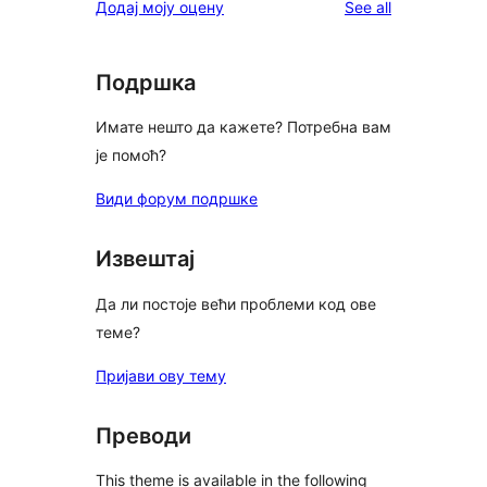
reviews
Додај моју оцену
See all
reviews
star
reviews
Подршка
Имате нешто да кажете? Потребна вам
је помоћ?
Види форум подршке
Извештај
Да ли постоје већи проблеми код ове
теме?
Пријави ову тему
Преводи
This theme is available in the following