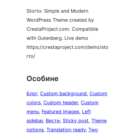
Storto: Simple and Modern
WordPress Theme created by
CrestaProject.com. Compatible
with Gutenberg. Live demo
https://crestaproject.com/demo/sto
rto/
Особине
Блог
, 
Custom background
, 
Custom
colors
, 
Custom header
, 
Custom
menu
, 
Featured images
, 
Left
sidebar
, 
Вести
, 
Sticky post
, 
Theme
options
, 
Translation ready
, 
Two