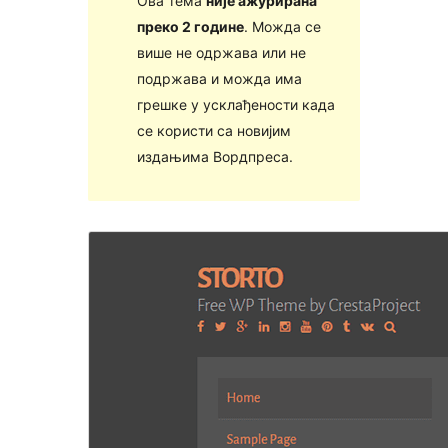
Ова тема
није ажурирана
преко 2 године
. Можда се
више не одржава или не
подржава и можда има
грешке у усклађености када
се користи са новијим
издањима Вордпреса.