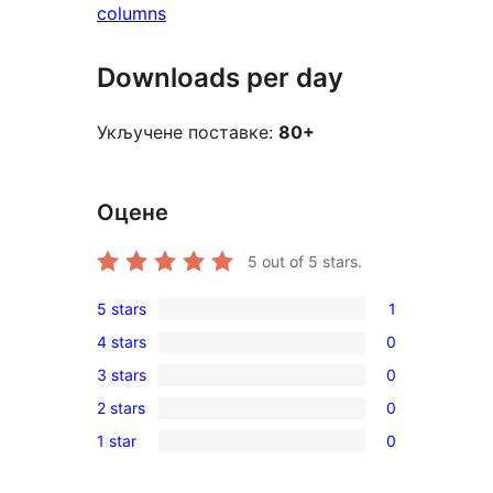
columns
Downloads per day
Укључене поставке:
80+
Оцене
5
out of 5 stars.
5 stars
1
1
4 stars
0
5-
0
3 stars
0
star
4-
0
review
2 stars
0
star
3-
0
reviews
1 star
0
star
2-
0
reviews
star
1-