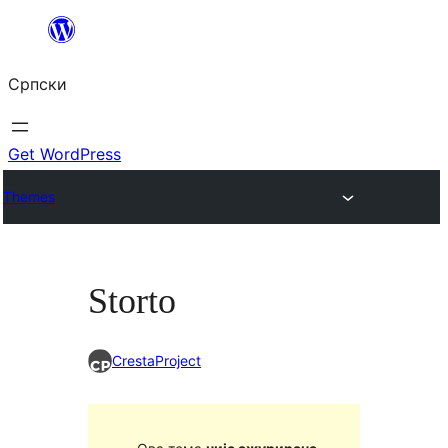
Скочи
на
Српски
садржај
Get WordPress
Themes
Storto
CrestaProject