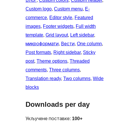
Блог
, 
Custom colors
, 
Custom header
, 
Custom logo
, 
Custom menu
, 
E-
commerce
, 
Editor style
, 
Featured
images
, 
Footer widgets
, 
Full width
template
, 
Grid layout
, 
Left sidebar
, 
микроформати
, 
Вести
, 
One column
, 
Post formats
, 
Right sidebar
, 
Sticky
post
, 
Theme options
, 
Threaded
comments
, 
Three columns
, 
Translation ready
, 
Two columns
, 
Wide
blocks
Downloads per day
Укључене поставке:
100+