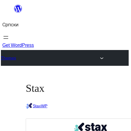
Скочи
на
Српски
садржај
Get WordPress
Themes
Stax
StaxWP