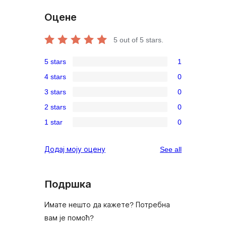
Оцене
5
out of 5 stars.
5 stars
1
1
4 stars
0
5-
0
3 stars
0
star
4-
0
review
2 stars
0
star
3-
0
reviews
1 star
0
star
2-
0
reviews
star
1-
reviews
Додај моју оцену
See all
reviews
star
reviews
Подршка
Имате нешто да кажете? Потребна
вам је помоћ?