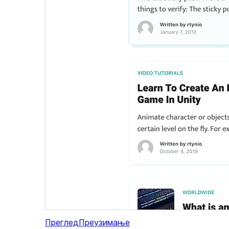
Преглед
Преузимање