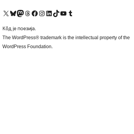
Visit our X (formerly Twitter) account
Посетите наш Bluesky налог
Visit our Mastodon account
Посетите наш налог на Threads-у
Visit our Facebook page
Посетите наш Инстаграм налог
Visit our LinkedIn account
Посетите наш TikTok налог
Visit our YouTube channel
Посетите наш Tumblr налог
Кôд је поезија.
The WordPress® trademark is the intellectual property of the
WordPress Foundation.