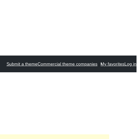
Submit a theme
Commercial theme companies
My favorites
Log in