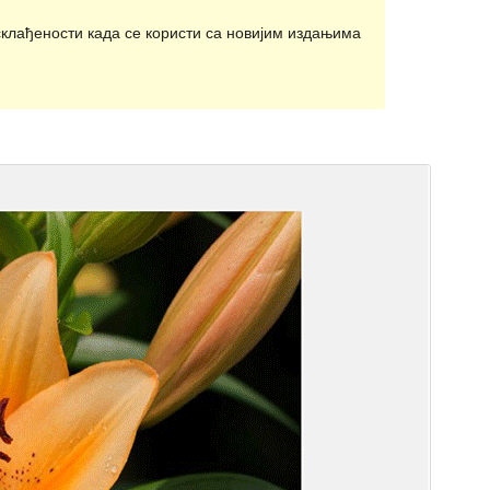
клађености када се користи са новијим издањима
Преглед
Преузимање
Ово је тема-дете теме
Twenty Fifteen
.
Издање
1.0.4
Last updated
6. јун 2017.
Active installations
100+
WordPress version
4.1
Theme homepage