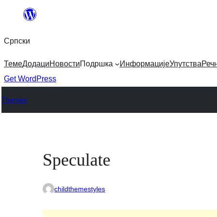
Скочи
на
Српски
садржај
Теме
Додаци
Новости
Подршка
Информације
Упутства
Реч
Get WordPress
Themes
Speculate
childthemestyles