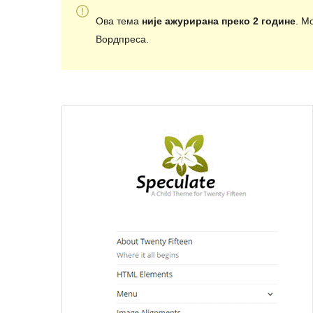
Ова тема
није ажурирана преко 2 године
. М
Вордпреса.