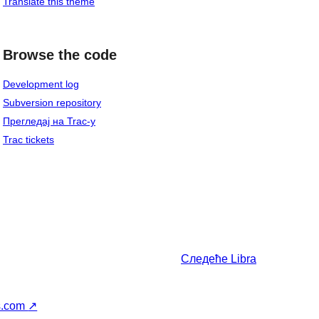
Translate this theme
Browse the code
Development log
Subversion repository
Прегледај на Trac-у
Trac tickets
Следеће
Libra
s.com
↗