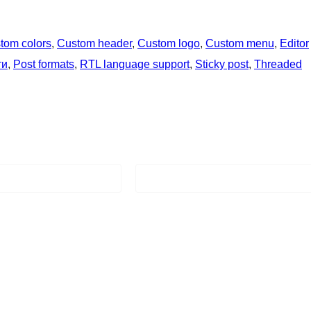
tom colors
, 
Custom header
, 
Custom logo
, 
Custom menu
, 
Editor
ти
, 
Post formats
, 
RTL language support
, 
Sticky post
, 
Threaded