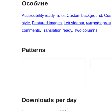
Особине
Accessibility ready
, 
Блог
, 
Custom background
, 
Cus
style
, 
Featured images
, 
Left sidebar
, 
микроформа
comments
, 
Translation ready
, 
Two columns
Patterns
Downloads per day