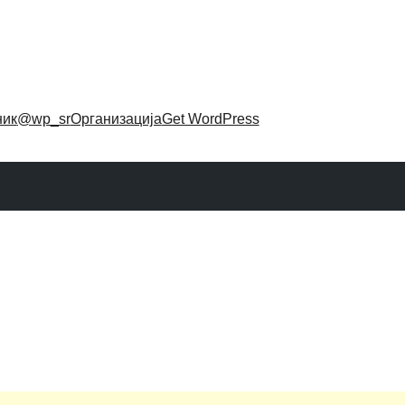
ник
@wp_sr
Организација
Get WordPress