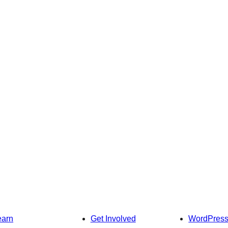
earn
Get Involved
WordPres