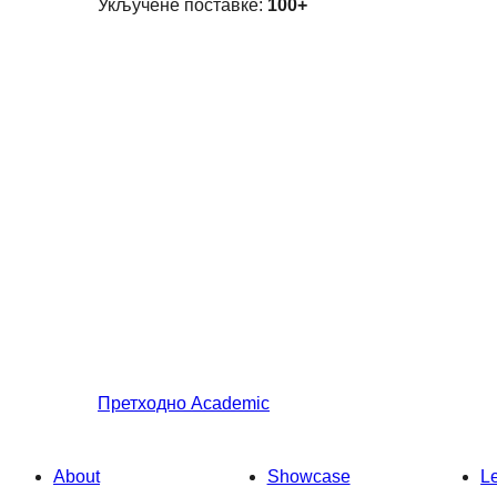
Укључене поставке:
100+
Претходно
Academic
About
Showcase
L