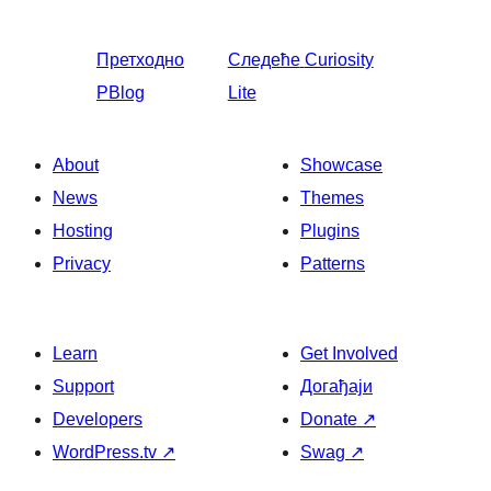
Претходно
Следеће
Curiosity
PBlog
Lite
About
Showcase
News
Themes
Hosting
Plugins
Privacy
Patterns
Learn
Get Involved
Support
Догађаји
Developers
Donate
↗
WordPress.tv
↗
Swag
↗