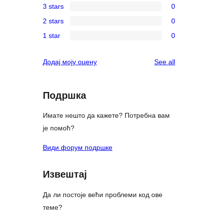
3 stars
0
star
4-
0
review
2 stars
0
star
3-
0
reviews
1 star
0
star
2-
0
reviews
star
1-
reviews
Додај моју оцену
See all
reviews
star
reviews
Подршка
Имате нешто да кажете? Потребна вам
је помоћ?
Види форум подршке
Извештај
Да ли постоје већи проблеми код ове
теме?