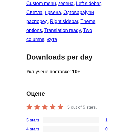
Custom menu
, 
зелена
, 
Left sidebar
, 
Светла
, 
црвена
, 
Одговарајући
распоред
, 
Right sidebar
, 
Theme
options
, 
Translation ready
, 
Two
columns
, 
жута
Downloads per day
Укључене поставке:
10+
Оцене
5
out of 5 stars.
5 stars
1
1
4 stars
0
5-
0