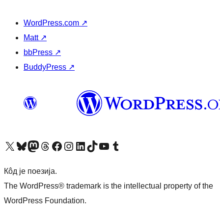
WordPress.com
↗
Matt
↗
bbPress
↗
BuddyPress
↗
Visit our X (formerly Twitter) account
Посетите наш Bluesky налог
Visit our Mastodon account
Посетите наш налог на Threads-у
Visit our Facebook page
Посетите наш Инстаграм налог
Visit our LinkedIn account
Посетите наш TikTok налог
Visit our YouTube channel
Посетите наш Tumblr налог
Кôд је поезија.
The WordPress® trademark is the intellectual property of the
WordPress Foundation.