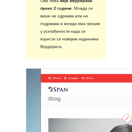
Ова тема
није ажурирана
преко 2 године
. Можда се
више не одржава или не
подржава и можда има грешке
у усклађености када се
користи са новијим издањима
Вордпреса.