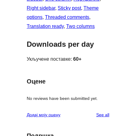
Right sidebar
, 
Sticky post
, 
Theme
options
, 
Threaded comments
, 
Translation ready
, 
Two columns
Downloads per day
Укључене поставке:
60+
Оцене
No reviews have been submitted yet.
reviews
Додај моју оцену
See all
Подршка