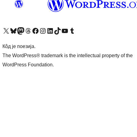
Visit our X (formerly Twitter) account
Посетите наш Bluesky налог
Visit our Mastodon account
Посетите наш налог на Threads-у
Visit our Facebook page
Посетите наш Инстаграм налог
Visit our LinkedIn account
Посетите наш TikTok налог
Visit our YouTube channel
Посетите наш Tumblr налог
Кôд је поезија.
The WordPress® trademark is the intellectual property of the
WordPress Foundation.