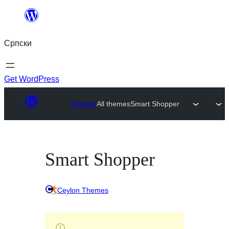
Скочи
на
Српски
садржај
Get WordPress
Themes
All themes
Smart Shopper
Smart Shopper
Ceylon Themes