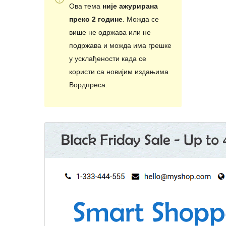
Ова тема
није ажурирана
преко 2 године
. Можда се
више не одржава или не
подржава и можда има грешке
у усклађености када се
користи са новијим издањима
Вордпреса.