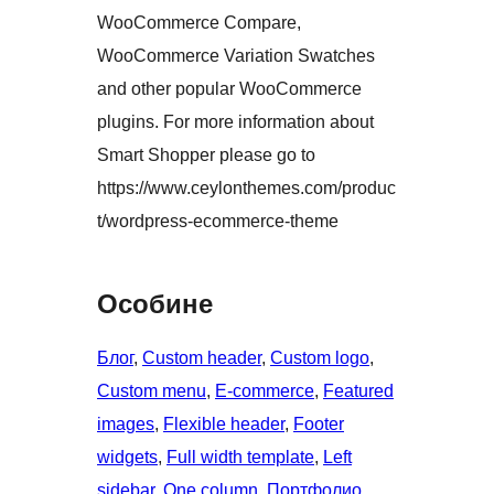
WooCommerce Compare,
WooCommerce Variation Swatches
and other popular WooCommerce
plugins. For more information about
Smart Shopper please go to
https://www.ceylonthemes.com/produc
t/wordpress-ecommerce-theme
Особине
Блог
, 
Custom header
, 
Custom logo
, 
Custom menu
, 
E-commerce
, 
Featured
images
, 
Flexible header
, 
Footer
widgets
, 
Full width template
, 
Left
sidebar
, 
One column
, 
Портфолио
, 