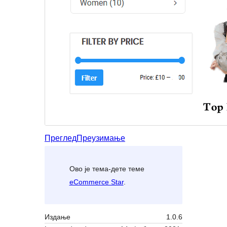
Преглед
Преузимање
Ово је тема-дете теме
eCommerce Star
.
Издање
1.0.6