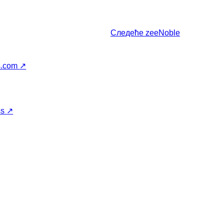
Следеће
zeeNoble
s.com
↗
ss
↗