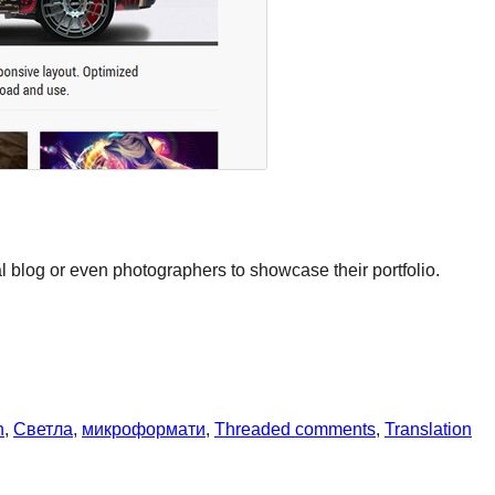
al blog or even photographers to showcase their portfolio.
h
, 
Светла
, 
микроформати
, 
Threaded comments
, 
Translation