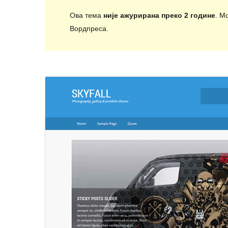
Ова тема
није ажурирана преко 2 године
. М
Вордпреса.