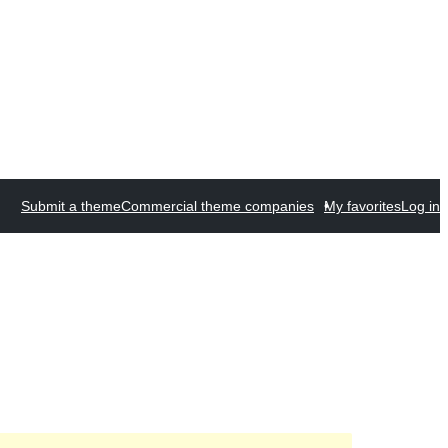
Submit a theme
Commercial theme companies
My favorites
Log in