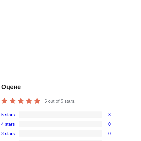
Оцене
5
out of 5 stars.
5 stars
3
3
4 stars
0
5-
0
3 stars
0
star
4-
0