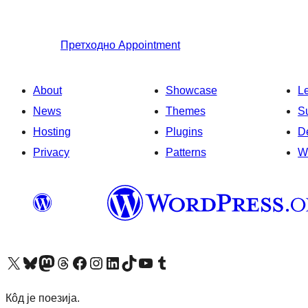
Претходно
Appointment
About
Showcase
L
News
Themes
S
Hosting
Plugins
D
Privacy
Patterns
W
Visit our X (formerly Twitter) account
Посетите наш Bluesky налог
Visit our Mastodon account
Посетите наш налог на Threads-у
Visit our Facebook page
Посетите наш Инстаграм налог
Visit our LinkedIn account
Посетите наш TikTok налог
Visit our YouTube channel
Посетите наш Tumblr налог
Кôд је поезија.