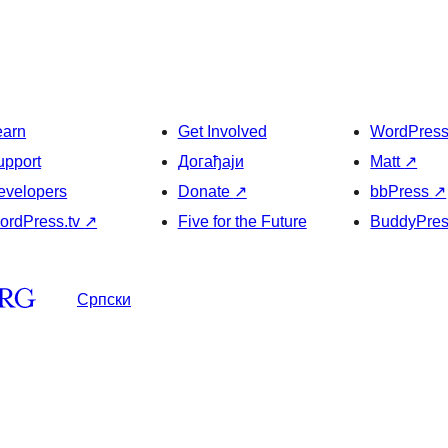
earn
Get Involved
WordPres
upport
Догађаји
Matt
↗
evelopers
Donate
↗
bbPress
↗
ordPress.tv
↗
Five for the Future
BuddyPre
Српски