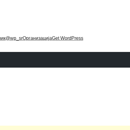
ник
@wp_sr
Организација
Get WordPress