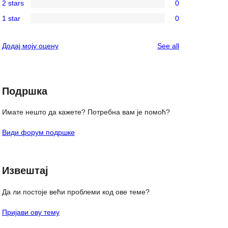
reviews
2 stars
0
star
3-
0
reviews
1 star
0
star
2-
0
reviews
star
1-
reviews
Додај моју оцену
See all
reviews
star
reviews
Подршка
Имате нешто да кажете? Потребна вам је помоћ?
Види форум подршке
Извештај
Да ли постоје већи проблеми код ове теме?
Пријави ову тему