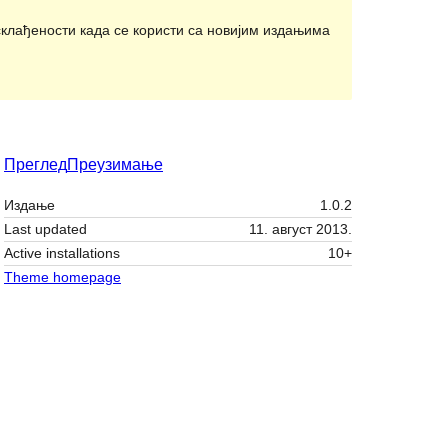
клађености када се користи са новијим издањима
Преглед
Преузимање
Издање
1.0.2
Last updated
11. август 2013.
Active installations
10+
Theme homepage