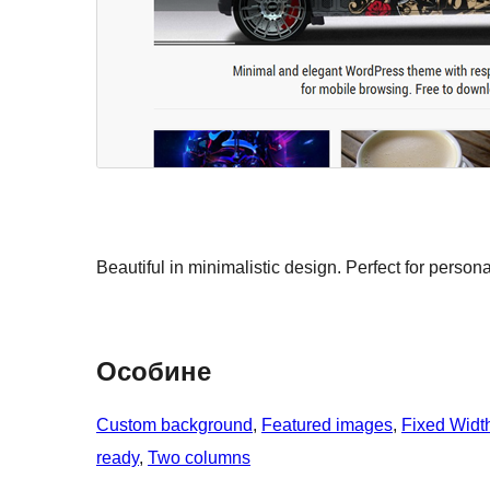
Beautiful in minimalistic design. Perfect for person
Особине
Custom background
, 
Featured images
, 
Fixed Widt
ready
, 
Two columns