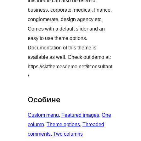
this theme can also be used for
business, corporate, medical, finance,
conglomerate, design agency etc.
Comes with a default slider and an
easy to use theme options.
Documentation of this theme is
available as well. Check out demo at:
https://sktthemesdemo.net/itconsultant
/
Особине
Custom menu
, 
Featured images
, 
One
column
, 
Theme options
, 
Threaded
comments
, 
Two columns