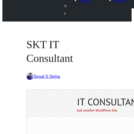
Log in
Log in
n
t
SKT IT
Consultant
Sonal S Sinha