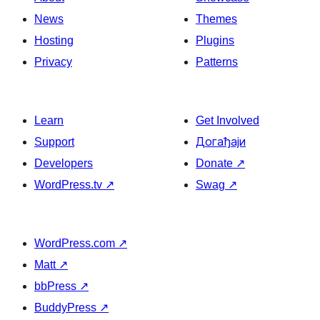
News
Themes
Hosting
Plugins
Privacy
Patterns
Learn
Get Involved
Support
Догађаји
Developers
Donate
↗
WordPress.tv
↗
Swag
↗
WordPress.com
↗
Matt
↗
bbPress
↗
BuddyPress
↗