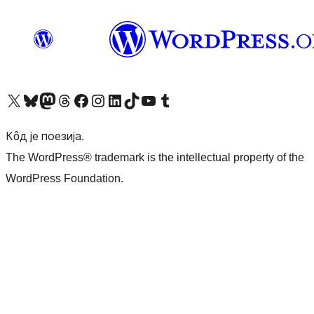
Visit our X (formerly Twitter) account
Посетите наш Bluesky налог
Visit our Mastodon account
Посетите наш налог на Threads-у
Visit our Facebook page
Посетите наш Инстаграм налог
Visit our LinkedIn account
Посетите наш TikTok налог
Visit our YouTube channel
Посетите наш Tumblr налог
Кôд је поезија.
The WordPress® trademark is the intellectual property of the
WordPress Foundation.