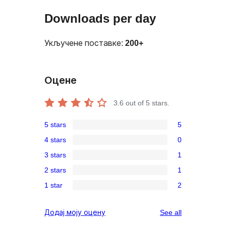
Downloads per day
Укључене поставке:
200+
Оцене
3.6
out of 5 stars.
5 stars
5
5
4 stars
0
5-
0
3 stars
1
star
4-
1
reviews
2 stars
1
star
3-
1
reviews
1 star
2
star
2-
2
review
star
1-
reviews
Додај моју оцену
See all
review
star