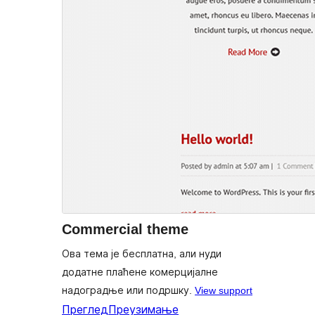
Commercial theme
Ова тема је бесплатна, али нуди
додатне плаћене комерцијалне
надоградње или подршку.
View support
Преглед
Преузимање