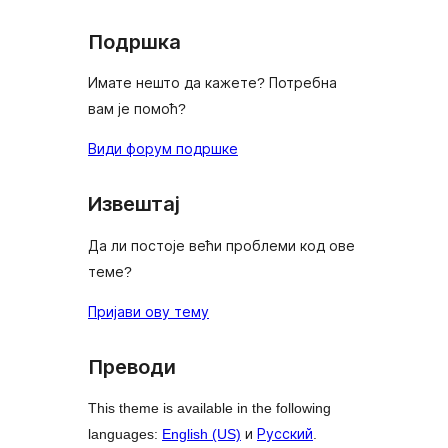
reviews
Подршка
Имате нешто да кажете? Потребна
вам је помоћ?
Види форум подршке
Извештај
Да ли постоје већи проблеми код ове
теме?
Пријави ову тему
Преводи
This theme is available in the following
languages:
English (US)
и
Русский
.